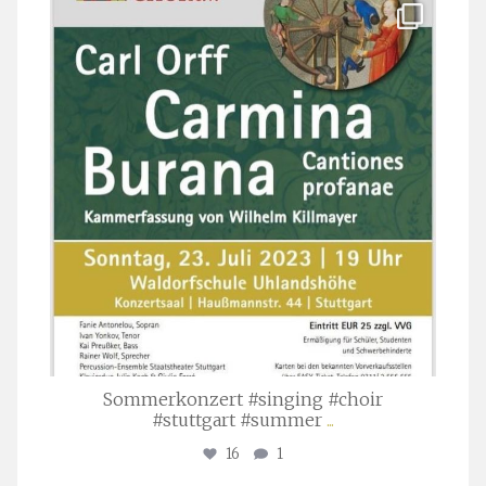
stuttgarter_oratorienchor
Juli 22
Sommerkonzert #singing #choir
#stuttgart #summer
...
16
1