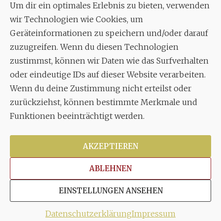
Um dir ein optimales Erlebnis zu bieten, verwenden
Aixheimer Str. 18
wir Technologien wie Cookies, um
70619 Stuttgart
Geräteinformationen zu speichern und/oder darauf
zuzugreifen. Wenn du diesen Technologien
MUSIK
zustimmst, können wir Daten wie das Surfverhalten
Musikalischer Leiter:
oder eindeutige IDs auf dieser Website verarbeiten.
Enrico Trummer
Wenn du deine Zustimmung nicht erteilst oder
Tel.
+49 (0)177 / 34 23 57 1
zurückziehst, können bestimmte Merkmale und
Facebook
Twitter
YouTube
Instagram
Funktionen beeinträchtigt werden.
AKZEPTIEREN
ABLEHNEN
Copyright © 2026
Stuttgarter Oratorienchor e.V.
Alle
EINSTELLUNGEN ANSEHEN
Rechte vorbehalten.
Impressum
|
Disclaimer
|
Datenschutzerklärung
Datenschutzerklärung
Impressum