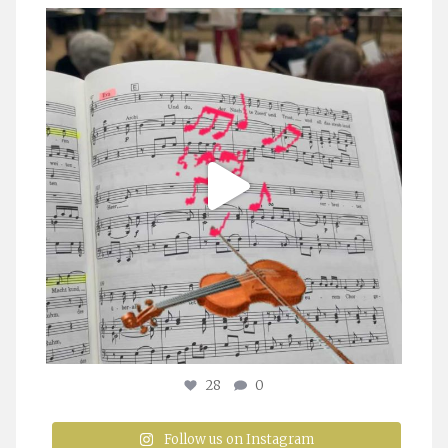
stuttgarter_oratorienchor
Juli 23
28
0
Follow us on Instagram