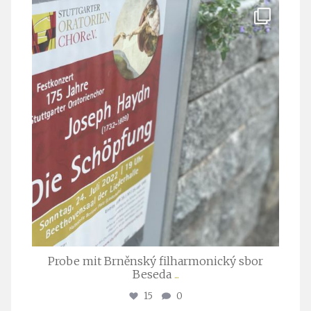
stuttgarter_oratorienchor
Juli 23
Probe mit Brněnský filharmonický sbor
Beseda
...
15
0