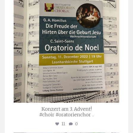
stuttgarter_oratorienchor
Nov. 29
Konzert am 3. Advent!
#choir #oratorienchor
...
11
0