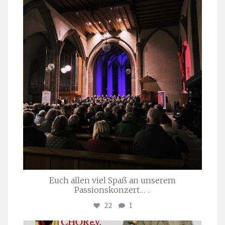
März 24
Euch allen viel Spaß an unserem
Passionskonzert…
...
22
1