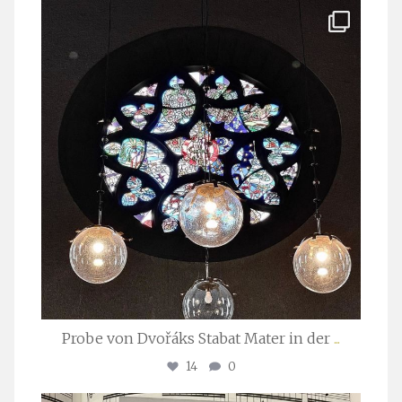
stuttgarter_oratorienchor
Apr. 1
Probe von Dvořáks Stabat Mater in der
...
14
0