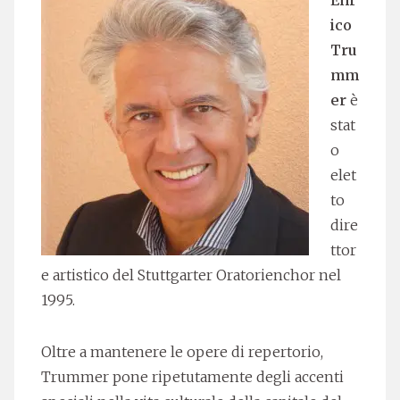
ico
Tru
mm
er
è
stat
o
elet
to
dire
ttor
e artistico del Stuttgarter Oratorienchor nel
1995.
Oltre a mantenere le opere di repertorio,
Trummer pone ripetutamente degli accenti