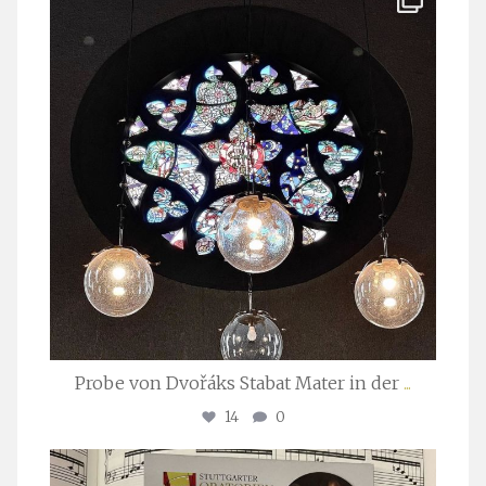
Apr. 1
Probe von Dvořáks Stabat Mater in der
...
14
0
stuttgarter_oratorienchor
Nov. 29