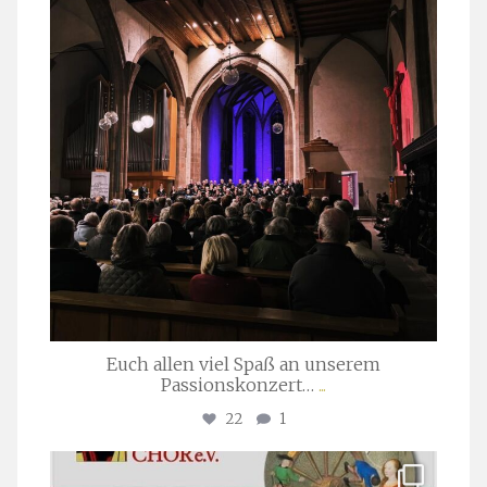
Euch allen viel Spaß an unserem
Passionskonzert…
...
22
1
stuttgarter_oratorienchor
Juli 22