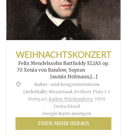
WEIHNACHTSKONZERT
Felix Mendelssohn Bartholdy ELIAS op.
70 Xenia von Randow, Sopran
Jasmin Hofmann,[...]
Kultur- und Kongresszentrum
Liederhalle, Mozartsaal
,
Berliner Platz 1-3
Stuttgart
,
Baden-Württemberg
70174
Deutschland
Google Karte anzeigen
FINDE MEHR HERAUS