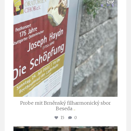
Juli 23
Probe mit Brněnský filharmonický sbor
Beseda
...
15
0