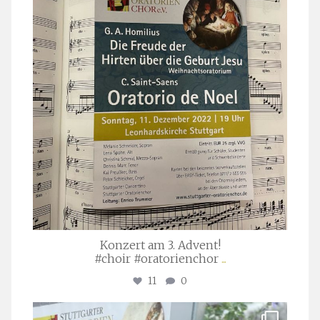
Konzert am 3. Advent!
#choir #oratorienchor
...
11
0
stuttgarter_oratorienchor