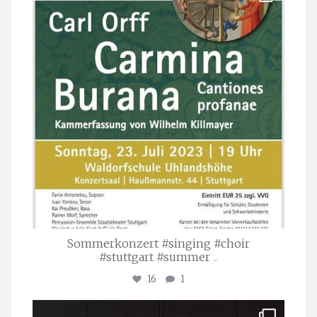
Sommerkonzert #singing #choir
#stuttgart #summer
...
16
1
stuttgarter_oratorienchor