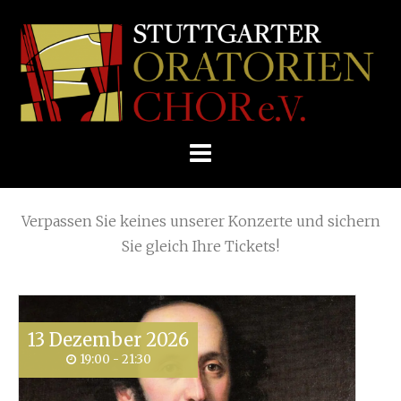
Skip
(Page 3)
Home
»
Archive for
Concert
to
STUTTGARTER
content
ORATORIENCHOR
Die nächsten KONZERTE
E.V.
Verpassen Sie keines unserer Konzerte und sichern
Sie gleich Ihre Tickets!
13
Dezember
2026
19:00 - 21:30