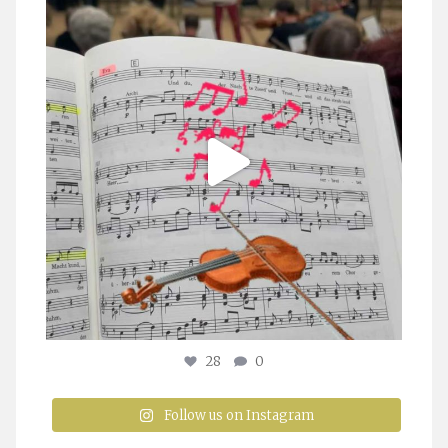
stuttgarter_oratorienchor
Juli 23
28
0
Follow us on Instagram