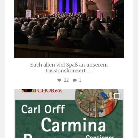
Euch allen viel Spaß an unserem
Passionskonzert…
...
22
1
stuttgarter_oratorienchor
Juli 22