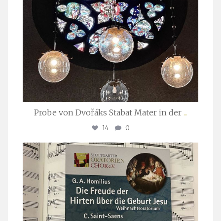
Probe von Dvořáks Stabat Mater in der
...
14
0
stuttgarter_oratorienchor
Nov. 29