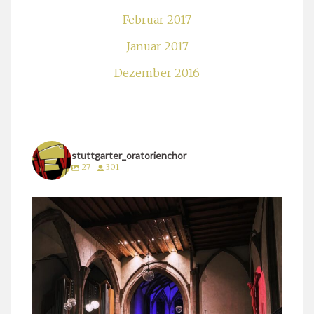
Februar 2017
Januar 2017
Dezember 2016
stuttgarter_oratorienchor
27
301
stuttgarter_oratorienchor
März 24