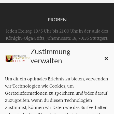
PROBEN
Jeden Freitag, 18.45 Uhr bis 21.00 Uhr in der Aula des
Königin-Olga-Stifts,
Johannesstr. 18,
70176 Stuttgart
.
Zustimmung
KONTAKT
verwalten
Geschäftsstelle:
c./o.
Bruno Feil
Um dir ein optimales Erlebnis zu bieten, verwenden
Aixheimer Str. 18
wir Technologien wie Cookies, um
70619 Stuttgart
Geräteinformationen zu speichern und/oder darauf
zuzugreifen. Wenn du diesen Technologien
MUSIK
zustimmst, können wir Daten wie das Surfverhalten
Musikalischer Leiter: