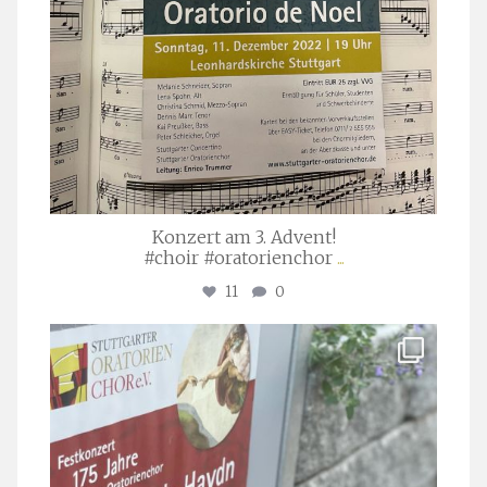
Konzert am 3. Advent!
#choir #oratorienchor
...
11
0
stuttgarter_oratorienchor
Juli 23