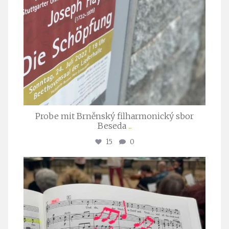
Probe mit Brněnský filharmonický sbor
Beseda
...
15
0
stuttgarter_oratorienchor
Juli 23