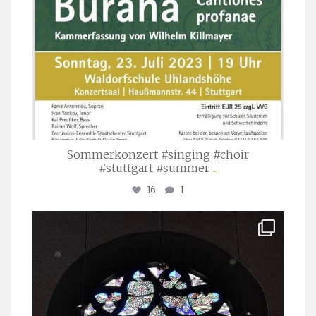
Sommerkonzert #singing #choir
#stuttgart #summer
...
16
1
stuttgarter_oratorienchor
Apr. 1