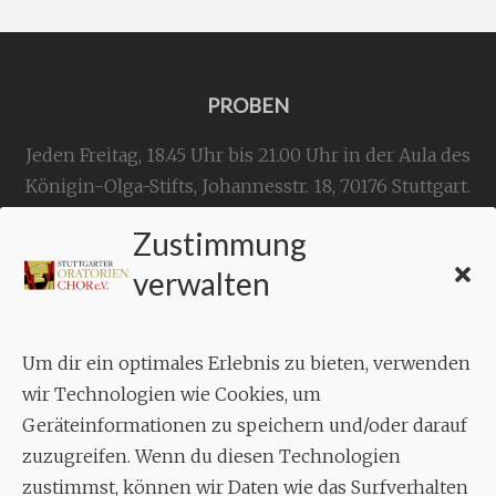
PROBEN
Jeden Freitag, 18.45 Uhr bis 21.00 Uhr in der Aula des
Königin-Olga-Stifts,
Johannesstr. 18,
70176 Stuttgart
.
Zustimmung
KONTAKT
verwalten
Geschäftsstelle:
c./o.
Bruno Feil
Um dir ein optimales Erlebnis zu bieten, verwenden
Aixheimer Str. 18
wir Technologien wie Cookies, um
70619 Stuttgart
Geräteinformationen zu speichern und/oder darauf
zuzugreifen. Wenn du diesen Technologien
MUSIK
zustimmst, können wir Daten wie das Surfverhalten