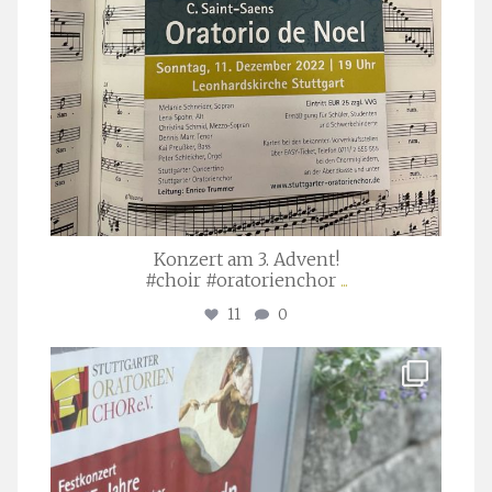
Konzert am 3. Advent!
#choir #oratorienchor
...
11
0
stuttgarter_oratorienchor
Juli 23