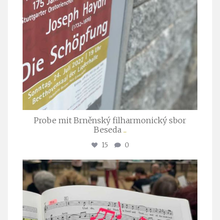
Probe mit Brněnský filharmonický sbor
Beseda
...
15
0
stuttgarter_oratorienchor
Juli 23