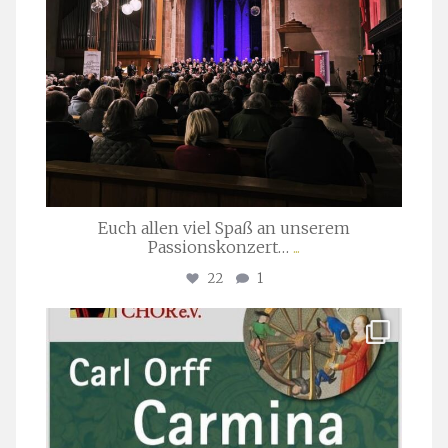
Euch allen viel Spaß an unserem
Passionskonzert…
...
22
1
stuttgarter_oratorienchor
Juli 22