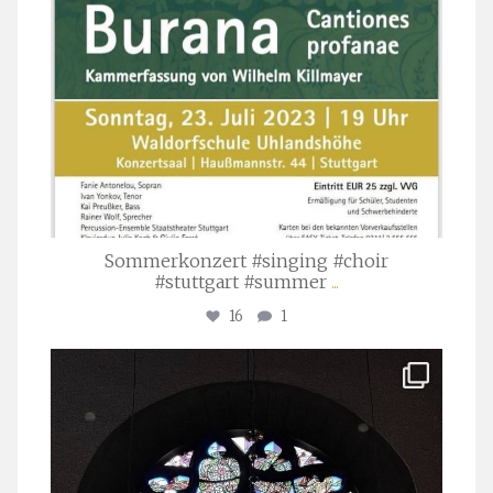
Sommerkonzert #singing #choir
#stuttgart #summer
...
16
1
stuttgarter_oratorienchor
Apr. 1