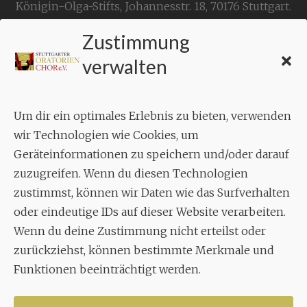
Königin-Olga-Stifts,
Johannesstr. 18,
70176 Stuttgart
.
Zustimmung
KONTAKT
verwalten
Geschäftsstelle:
c./o.
Bruno Feil
Um dir ein optimales Erlebnis zu bieten, verwenden
Aixheimer Str. 18
wir Technologien wie Cookies, um
70619 Stuttgart
Geräteinformationen zu speichern und/oder darauf
zuzugreifen. Wenn du diesen Technologien
MUSIK
zustimmst, können wir Daten wie das Surfverhalten
Musikalischer Leiter:
oder eindeutige IDs auf dieser Website verarbeiten.
Enrico Trummer
Wenn du deine Zustimmung nicht erteilst oder
Tel.
+49 (0)177 / 34 23 57 1
zurückziehst, können bestimmte Merkmale und
Funktionen beeinträchtigt werden.
Facebook
Twitter
YouTube
Instagram