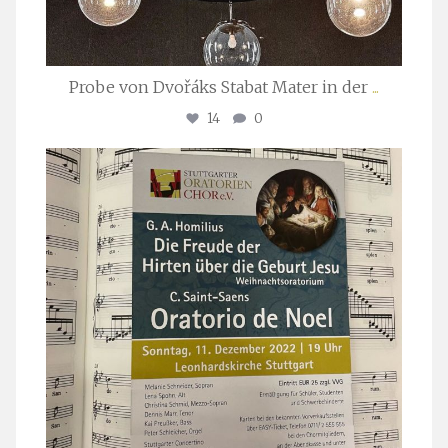
Probe von Dvořáks Stabat Mater in der
...
14
0
stuttgarter_oratorienchor
Nov. 29