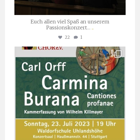
Euch allen viel Spaß an unserem
Passionskonzert…
...
22
1
stuttgarter_oratorienchor
Juli 22