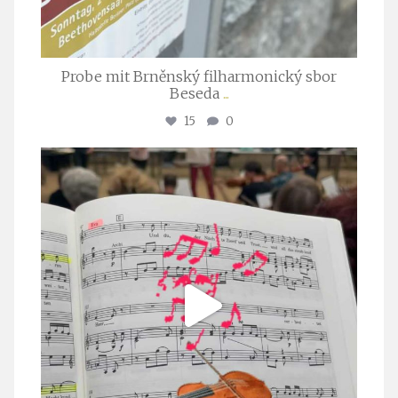
Probe mit Brněnský filharmonický sbor
Beseda
...
15
0
stuttgarter_oratorienchor
Juli 23