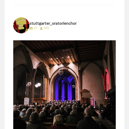
stuttgarter_oratorienchor
27
301
stuttgarter_oratorienchor
März 24