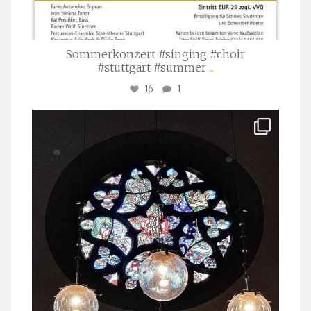
Sommerkonzert #singing #choir
#stuttgart #summer
...
16
1
stuttgarter_oratorienchor
Apr. 1