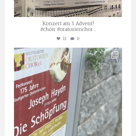
Konzert am 3. Advent!
#choir #oratorienchor
...
11
0
stuttgarter_oratorienchor
Juli 23