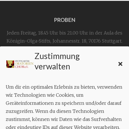
PROBEN
Jeden Freitag, 18.45 Uhr bis 21.00 Uhr in der Aula des
Königin-Olga-Stifts,
Johannesstr. 18,
70176 Stuttgart
.
Zustimmung
KONTAKT
verwalten
Geschäftsstelle:
c./o.
Bruno Feil
Um dir ein optimales Erlebnis zu bieten, verwenden
Aixheimer Str. 18
wir Technologien wie Cookies, um
70619 Stuttgart
Geräteinformationen zu speichern und/oder darauf
zuzugreifen. Wenn du diesen Technologien
MUSIK
zustimmst, können wir Daten wie das Surfverhalten
Musikalischer Leiter:
oder eindeutige IDs auf dieser Website verarbeiten.