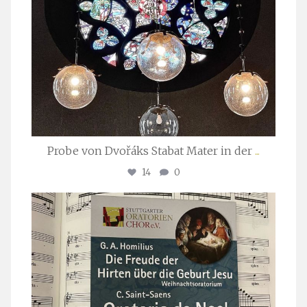
Probe von Dvořáks Stabat Mater in der
...
14
0
stuttgarter_oratorienchor
Nov. 29