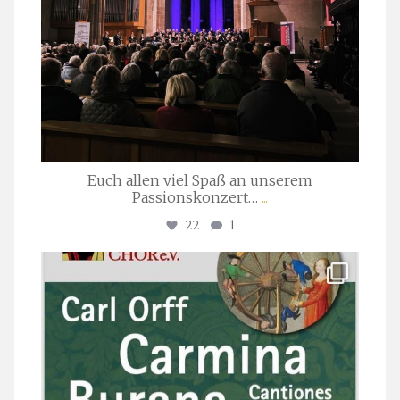
Euch allen viel Spaß an unserem
Passionskonzert…
...
22
1
stuttgarter_oratorienchor
Juli 22