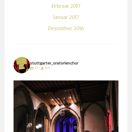
Februar 2017
Januar 2017
Dezember 2016
stuttgarter_oratorienchor
27
301
stuttgarter_oratorienchor
März 24