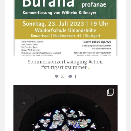
Sommerkonzert #singing #choir
#stuttgart #summer
...
16
1
stuttgarter_oratorienchor
Apr. 1