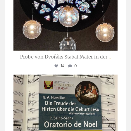
Probe von Dvořáks Stabat Mater in der
...
14
0
stuttgarter_oratorienchor
Nov. 29