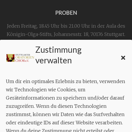
PROBEN
Jeden Freitag, 18.45 Uhr bis 21.00 Uhr in der Aula des
Königin-Olga-Stifts,
Johannesstr. 18,
70176 Stuttgart
.
Zustimmung
KONTAKT
verwalten
Geschäftsstelle:
c./o.
Bruno Feil
Um dir ein optimales Erlebnis zu bieten, verwenden
Aixheimer Str. 18
wir Technologien wie Cookies, um
70619 Stuttgart
Geräteinformationen zu speichern und/oder darauf
zuzugreifen. Wenn du diesen Technologien
MUSIK
zustimmst, können wir Daten wie das Surfverhalten
Musikalischer Leiter:
oder eindeutige IDs auf dieser Website verarbeiten.
Enrico Trummer
Wenn du deine Zustimmung nicht erteilst oder