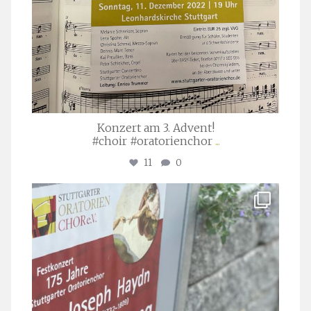
Konzert am 3. Advent!
#choir #oratorienchor
...
11
0
stuttgarter_oratorienchor
Juli 23