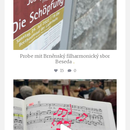
Probe mit Brněnský filharmonický sbor
Beseda
...
15
0
stuttgarter_oratorienchor
Juli 23