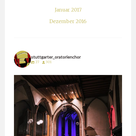
Januar 2017
Dezember 2016
stuttgarter_oratorienchor
27
301
stuttgarter_oratorienchor
März 24