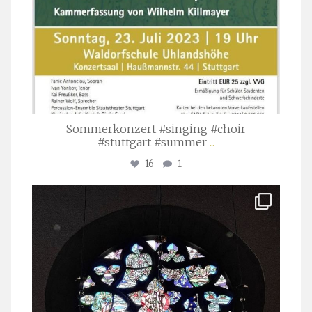
Sommerkonzert #singing #choir
#stuttgart #summer
...
16
1
stuttgarter_oratorienchor
Apr. 1