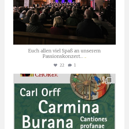
Euch allen viel Spaß an unserem
Passionskonzert…
...
22
1
stuttgarter_oratorienchor
Juli 22