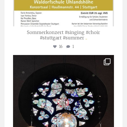
Sommerkonzert #singing #choir
#stuttgart #summer
...
16
1
stuttgarter_oratorienchor
Apr. 1