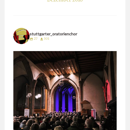
stuttgarter_oratorienchor
27
301
stuttgarter_oratorienchor
März 24