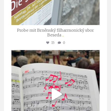
Probe mit Brněnský filharmonický sbor
Beseda
...
15
0
stuttgarter_oratorienchor
Juli 23