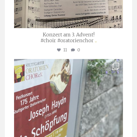
Konzert am 3. Advent!
#choir #oratorienchor
...
11
0
stuttgarter_oratorienchor
Juli 23