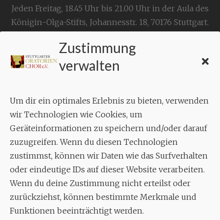
Jeden Freitag, 18.45 Uhr bis 21.00 Uhr in der Aula des
Königin-Olga-Stifts,
Johannesstr. 18,
70176 Stuttgart
.
Zustimmung
KONTAKT
verwalten
Geschäftsstelle:
c./o.
Bruno Feil
Um dir ein optimales Erlebnis zu bieten, verwenden
Aixheimer Str. 18
wir Technologien wie Cookies, um
70619 Stuttgart
Geräteinformationen zu speichern und/oder darauf
zuzugreifen. Wenn du diesen Technologien
MUSIK
zustimmst, können wir Daten wie das Surfverhalten
Musikalischer Leiter:
oder eindeutige IDs auf dieser Website verarbeiten.
Enrico Trummer
Wenn du deine Zustimmung nicht erteilst oder
Tel.
+49 (0)177 / 34 23 57 1
zurückziehst, können bestimmte Merkmale und
Funktionen beeinträchtigt werden.
Facebook
Twitter
YouTube
Instagram