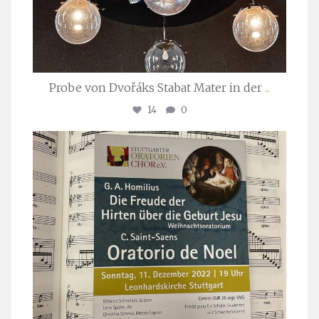
Probe von Dvořáks Stabat Mater in der
...
14
0
stuttgarter_oratorienchor
Nov. 29