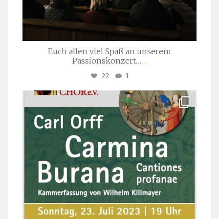
Euch allen viel Spaß an unserem
Passionskonzert…
...
22
1
stuttgarter_oratorienchor
Juli 22