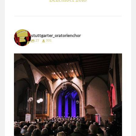
stuttgarter_oratorienchor
27
301
stuttgarter_oratorienchor
März 24