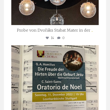
Probe von Dvořáks Stabat Mater in der
...
14
0
stuttgarter_oratorienchor
Nov. 29