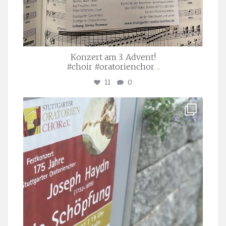
Konzert am 3. Advent!
#choir #oratorienchor
...
11
0
stuttgarter_oratorienchor
Juli 23