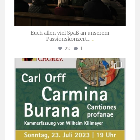
Euch allen viel Spaß an unserem
Passionskonzert…
...
22
1
stuttgarter_oratorienchor
Juli 22