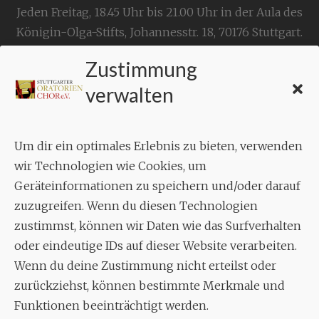
Jeden Freitag, 18.45 Uhr bis 21.00 Uhr in der Aula des
Königin-Olga-Stifts,
Johannesstr. 18,
70176 Stuttgart
.
Zustimmung
KONTAKT
verwalten
Geschäftsstelle:
c./o.
Bruno Feil
Um dir ein optimales Erlebnis zu bieten, verwenden
Aixheimer Str. 18
wir Technologien wie Cookies, um
70619 Stuttgart
Geräteinformationen zu speichern und/oder darauf
zuzugreifen. Wenn du diesen Technologien
MUSIK
zustimmst, können wir Daten wie das Surfverhalten
Musikalischer Leiter:
oder eindeutige IDs auf dieser Website verarbeiten.
Enrico Trummer
Wenn du deine Zustimmung nicht erteilst oder
Tel.
+49 (0)177 / 34 23 57 1
zurückziehst, können bestimmte Merkmale und
Funktionen beeinträchtigt werden.
Facebook
Twitter
YouTube
Instagram