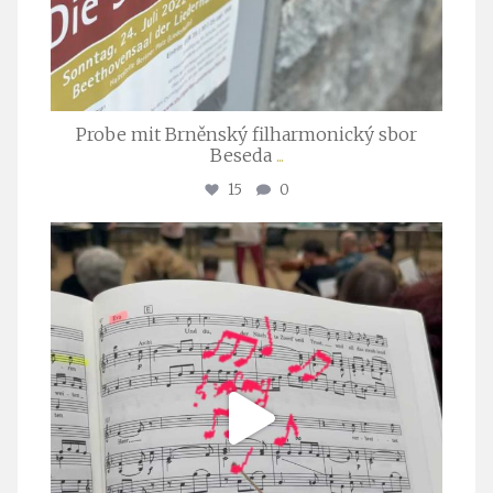
Probe mit Brněnský filharmonický sbor
Beseda
...
15
0
stuttgarter_oratorienchor
Juli 23