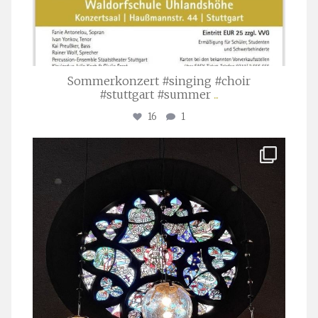
Sommerkonzert #singing #choir
#stuttgart #summer
...
16
1
stuttgarter_oratorienchor
Apr. 1