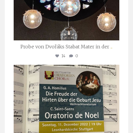
Probe von Dvořáks Stabat Mater in der
...
14
0
stuttgarter_oratorienchor
Nov. 29