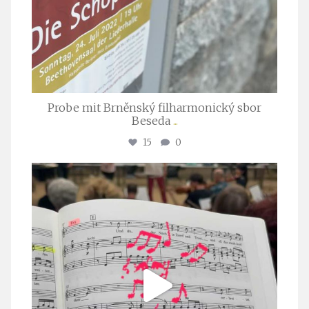
Probe mit Brněnský filharmonický sbor
Beseda
...
15
0
stuttgarter_oratorienchor
Juli 23