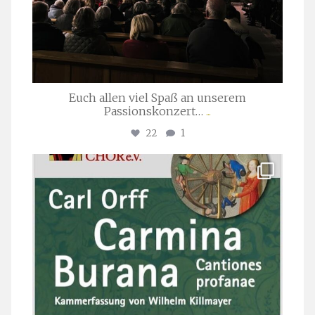
Euch allen viel Spaß an unserem
Passionskonzert…
...
22
1
stuttgarter_oratorienchor
Juli 22