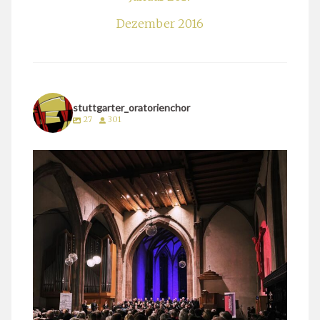
Dezember 2016
stuttgarter_oratorienchor
27
301
stuttgarter_oratorienchor
März 24