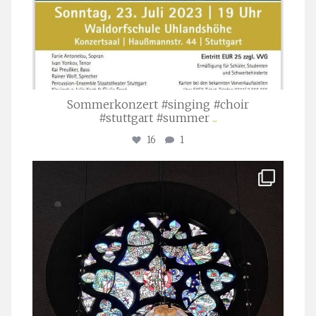
Sommerkonzert #singing #choir
#stuttgart #summer
...
16
1
stuttgarter_oratorienchor
Apr. 1