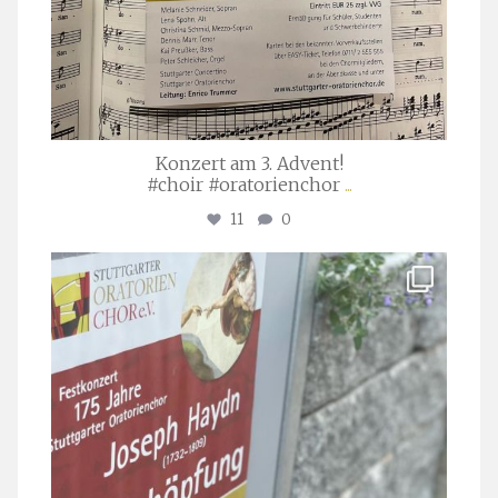
Konzert am 3. Advent!
#choir #oratorienchor
...
11
0
stuttgarter_oratorienchor
Juli 23