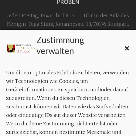
PROBEN
Jeden Freitag, 18.45 Uhr bis 21.00 Uhr in der Aula des
Königin-Olga-Stifts,
Johannesstr. 18,
70176 Stuttgart
.
Zustimmung
KONTAKT
verwalten
Geschäftsstelle:
c./o.
Bruno Feil
Um dir ein optimales Erlebnis zu bieten, verwenden
Aixheimer Str. 18
wir Technologien wie Cookies, um
70619 Stuttgart
Geräteinformationen zu speichern und/oder darauf
zuzugreifen. Wenn du diesen Technologien
MUSIK
zustimmst, können wir Daten wie das Surfverhalten
Musikalischer Leiter:
oder eindeutige IDs auf dieser Website verarbeiten.
Enrico Trummer
Wenn du deine Zustimmung nicht erteilst oder
Tel.
+49 (0)177 / 34 23 57 1
zurückziehst, können bestimmte Merkmale und