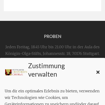
PROBEN
Jeden Freitag, 18.45 Uhr bis 21.00 Uhr in der Aula des
Königin-Olga-Stifts,
Johannesstr. 18,
70176 Stuttgart
.
Zustimmung
KONTAKT
verwalten
Geschäftsstelle:
c./o.
Bruno Feil
Um dir ein optimales Erlebnis zu bieten, verwenden
Aixheimer Str. 18
wir Technologien wie Cookies, um
70619 Stuttgart
Geräteinformationen zu speichern und/oder darauf