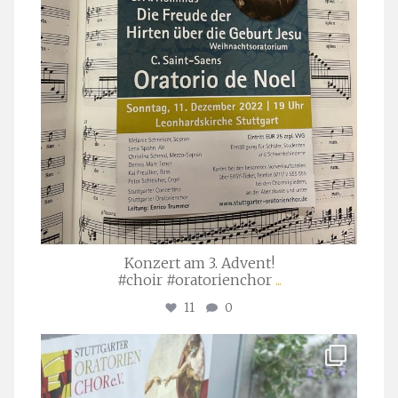
Konzert am 3. Advent!
#choir #oratorienchor
...
11
0
stuttgarter_oratorienchor
Juli 23