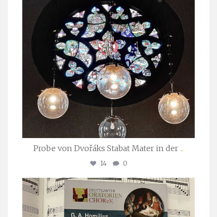
Probe von Dvořáks Stabat Mater in der
...
14
0
stuttgarter_oratorienchor
Nov. 29