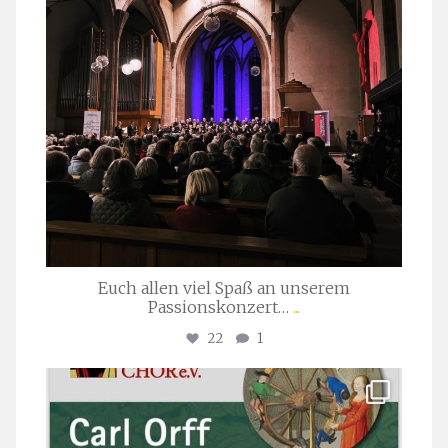
Euch allen viel Spaß an unserem
Passionskonzert…
...
22
1
stuttgarter_oratorienchor
Juli 22