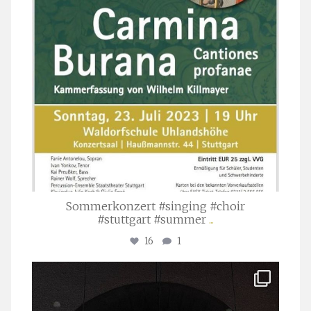
Sommerkonzert #singing #choir
#stuttgart #summer
...
16
1
stuttgarter_oratorienchor
Apr. 1