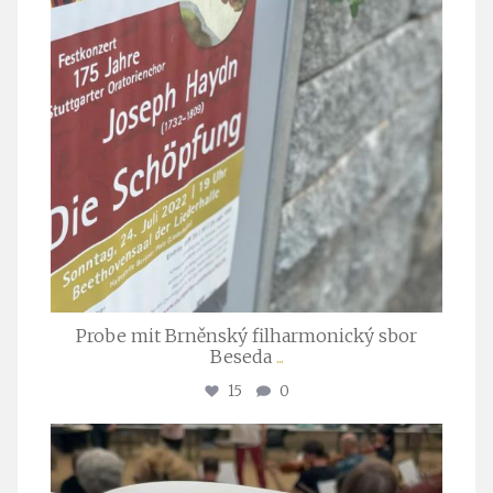
Probe mit Brněnský filharmonický sbor
Beseda
...
15
0
stuttgarter_oratorienchor
Juli 23