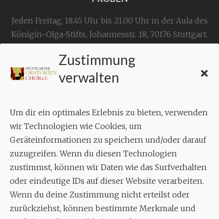
Jeden Freitag, 18.45 Uhr bis 21.00 Uhr in der Aula des
Königin-Olga-Stifts,
Johannesstr. 18,
70176 Stuttgart
.
Zustimmung
KONTAKT
verwalten
Geschäftsstelle:
c./o.
Bruno Feil
Um dir ein optimales Erlebnis zu bieten, verwenden
Aixheimer Str. 18
wir Technologien wie Cookies, um
70619 Stuttgart
Geräteinformationen zu speichern und/oder darauf
zuzugreifen. Wenn du diesen Technologien
MUSIK
zustimmst, können wir Daten wie das Surfverhalten
Musikalischer Leiter:
oder eindeutige IDs auf dieser Website verarbeiten.
Enrico Trummer
Wenn du deine Zustimmung nicht erteilst oder
Tel.
+49 (0)177 / 34 23 57 1
zurückziehst, können bestimmte Merkmale und