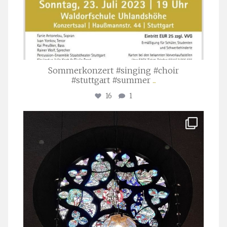
Sommerkonzert #singing #choir
#stuttgart #summer
...
16
1
stuttgarter_oratorienchor
Apr. 1