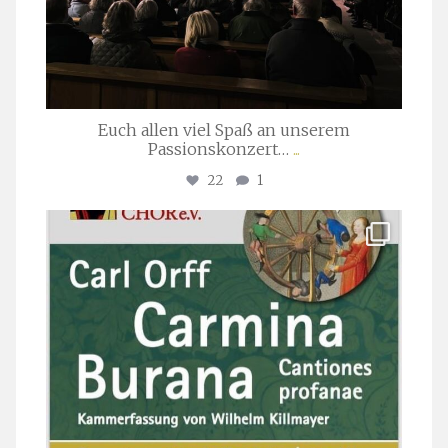
Euch allen viel Spaß an unserem
Passionskonzert…
...
22
1
stuttgarter_oratorienchor
Juli 22