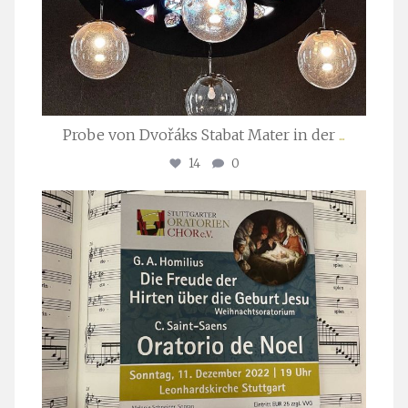
Probe von Dvořáks Stabat Mater in der
...
14
0
stuttgarter_oratorienchor
Nov. 29