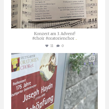
Konzert am 3. Advent!
#choir #oratorienchor
...
11
0
stuttgarter_oratorienchor
Juli 23