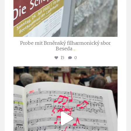
Probe mit Brněnský filharmonický sbor
Beseda
...
15
0
stuttgarter_oratorienchor
Juli 23