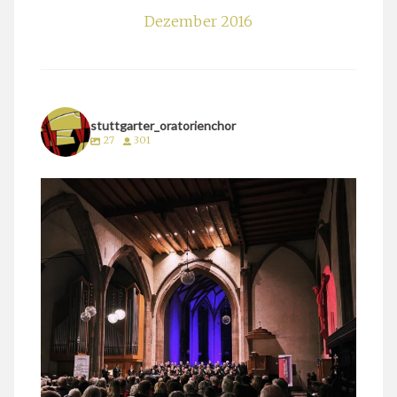
Dezember 2016
stuttgarter_oratorienchor
27
301
stuttgarter_oratorienchor
März 24