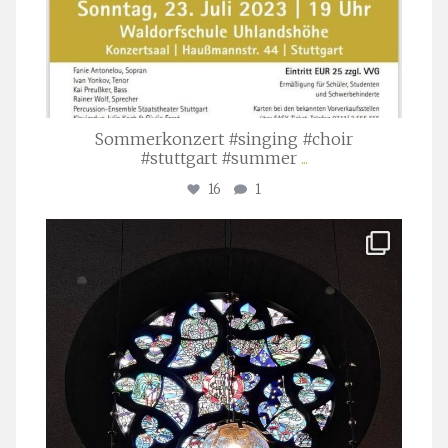
Sommerkonzert #singing #choir
#stuttgart #summer
...
16
1
stuttgarter_oratorienchor
Apr. 1