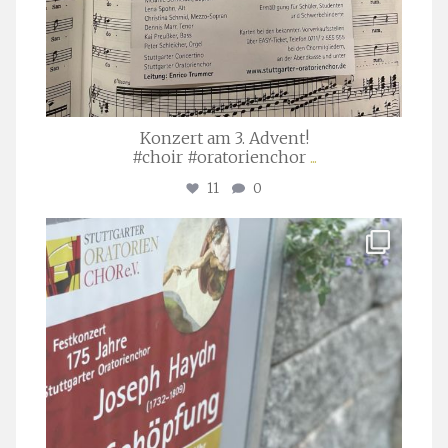
Konzert am 3. Advent!
#choir #oratorienchor
...
11
0
stuttgarter_oratorienchor
Juli 23