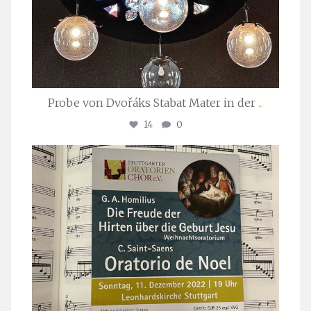
Probe von Dvořáks Stabat Mater in der
...
14
0
stuttgarter_oratorienchor
Nov. 29