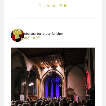
Dezember 2016
stuttgarter_oratorienchor
27
301
stuttgarter_oratorienchor
März 24