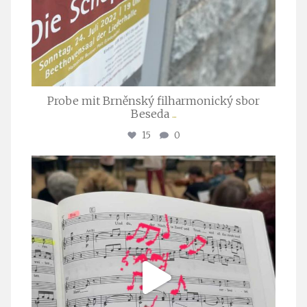
Probe mit Brněnský filharmonický sbor
Beseda
...
15
0
stuttgarter_oratorienchor
Juli 23