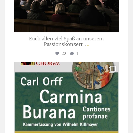
Euch allen viel Spaß an unserem
Passionskonzert…
...
22
1
stuttgarter_oratorienchor
Juli 22