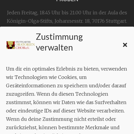
Jeden Freitag, 18.45 Uhr bis 21.00 Uhr in der Aula des
Königin-Olga-Stifts,
Johannesstr. 18,
70176 Stuttgart
.
Zustimmung
KONTAKT
verwalten
Geschäftsstelle:
c./o.
Bruno Feil
Um dir ein optimales Erlebnis zu bieten, verwenden
Aixheimer Str. 18
wir Technologien wie Cookies, um
70619 Stuttgart
Geräteinformationen zu speichern und/oder darauf
zuzugreifen. Wenn du diesen Technologien
MUSIK
zustimmst, können wir Daten wie das Surfverhalten
Musikalischer Leiter:
oder eindeutige IDs auf dieser Website verarbeiten.
Enrico Trummer
Wenn du deine Zustimmung nicht erteilst oder
Tel.
+49 (0)177 / 34 23 57 1
zurückziehst, können bestimmte Merkmale und