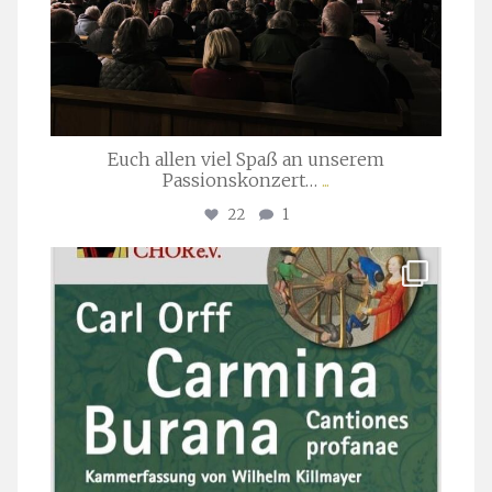
Euch allen viel Spaß an unserem
Passionskonzert…
...
22
1
stuttgarter_oratorienchor
Juli 22