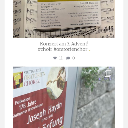
Konzert am 3. Advent!
#choir #oratorienchor
...
11
0
stuttgarter_oratorienchor
Juli 23