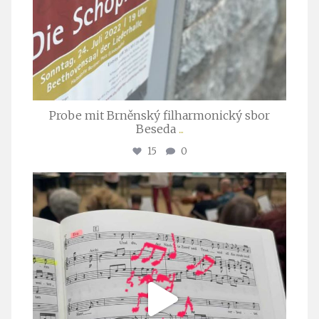
Probe mit Brněnský filharmonický sbor
Beseda
...
15
0
stuttgarter_oratorienchor
Juli 23