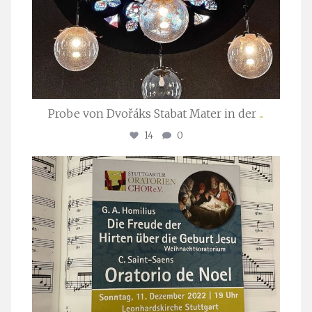
Probe von Dvořáks Stabat Mater in der
...
14
0
stuttgarter_oratorienchor
Nov. 29