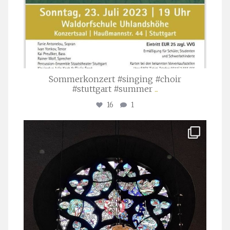
Sommerkonzert #singing #choir
#stuttgart #summer
...
16
1
stuttgarter_oratorienchor
Apr. 1