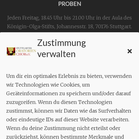
PROBEN
Jeden Freitag, 18.45 Uhr bis 21.00 Uhr in der Aula des
Königin-Olga-Stifts,
Johannesstr. 18,
70176 Stuttgart
.
Zustimmung
KONTAKT
verwalten
Geschäftsstelle:
c./o.
Bruno Feil
Um dir ein optimales Erlebnis zu bieten, verwenden
Aixheimer Str. 18
wir Technologien wie Cookies, um
70619 Stuttgart
Geräteinformationen zu speichern und/oder darauf
zuzugreifen. Wenn du diesen Technologien
MUSIK
zustimmst, können wir Daten wie das Surfverhalten
Musikalischer Leiter:
oder eindeutige IDs auf dieser Website verarbeiten.
Enrico Trummer
Wenn du deine Zustimmung nicht erteilst oder
Tel.
+49 (0)177 / 34 23 57 1
zurückziehst, können bestimmte Merkmale und