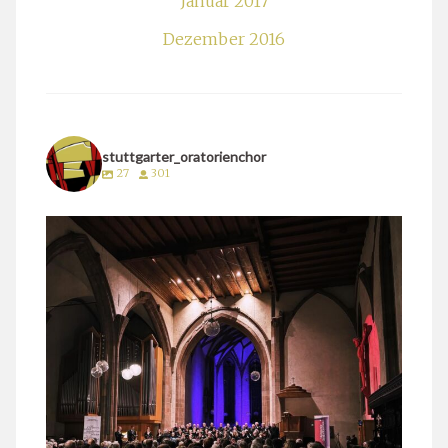
Januar 2017
Dezember 2016
stuttgarter_oratorienchor
27
301
stuttgarter_oratorienchor
März 24