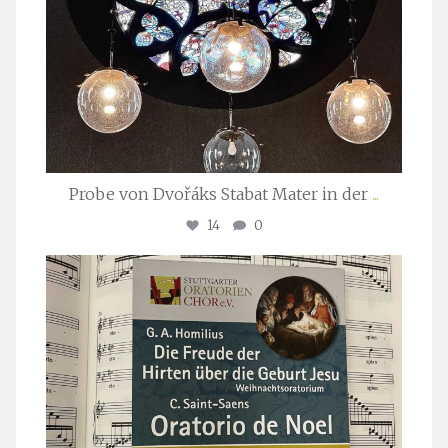
Probe von Dvořáks Stabat Mater in der
...
14
0
stuttgarter_oratorienchor
Nov. 29