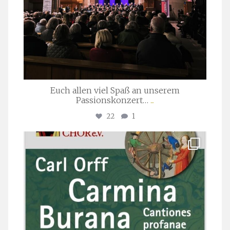
Euch allen viel Spaß an unserem
Passionskonzert…
...
22
1
stuttgarter_oratorienchor
Juli 22