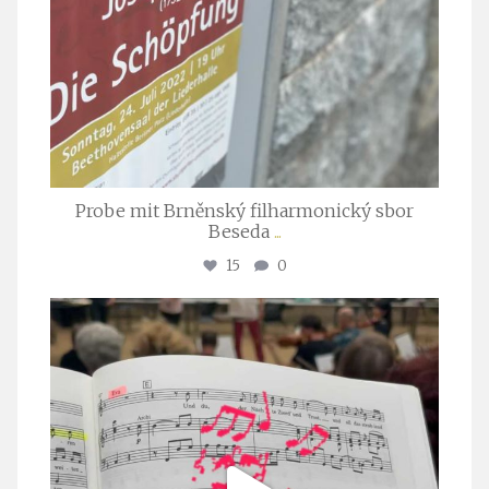
Probe mit Brněnský filharmonický sbor
Beseda
...
15
0
stuttgarter_oratorienchor
Juli 23