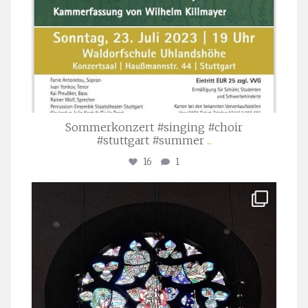
Sommerkonzert #singing #choir
#stuttgart #summer
...
16
1
stuttgarter_oratorienchor
Apr. 1