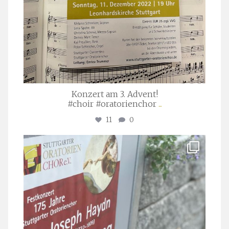
Konzert am 3. Advent!
#choir #oratorienchor
...
11
0
stuttgarter_oratorienchor
Juli 23