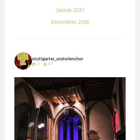
Januar 2017
Dezember 2016
stuttgarter_oratorienchor
27
301
stuttgarter_oratorienchor
März 24