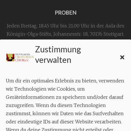
PROBEN
Jeden Freitag, 18.45 Uhr bis 21.00 Uhr in der Aula des
Königin-Olga-Stifts,
Johannesstr. 18,
70176 Stuttgart
.
Zustimmung
KONTAKT
verwalten
Geschäftsstelle:
c./o.
Bruno Feil
Um dir ein optimales Erlebnis zu bieten, verwenden
Aixheimer Str. 18
wir Technologien wie Cookies, um
70619 Stuttgart
Geräteinformationen zu speichern und/oder darauf
zuzugreifen. Wenn du diesen Technologien
MUSIK
zustimmst, können wir Daten wie das Surfverhalten
Musikalischer Leiter:
oder eindeutige IDs auf dieser Website verarbeiten.
Enrico Trummer
Wenn du deine Zustimmung nicht erteilst oder