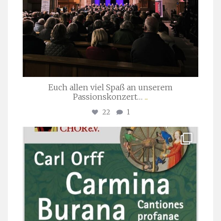
Euch allen viel Spaß an unserem
Passionskonzert…
...
22
1
stuttgarter_oratorienchor
Juli 22