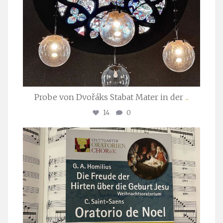
Probe von Dvořáks Stabat Mater in der
...
14
0
stuttgarter_oratorienchor
Nov. 29