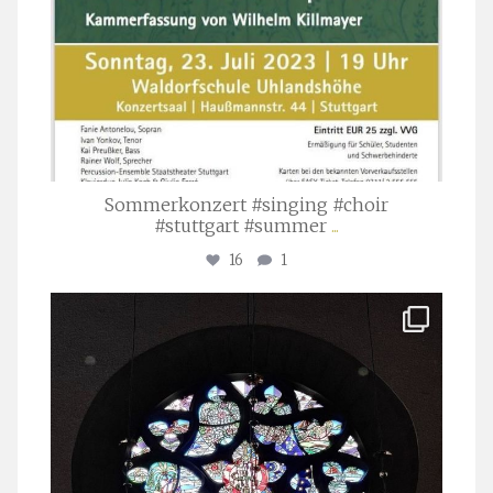
Sommerkonzert #singing #choir
#stuttgart #summer
...
16
1
stuttgarter_oratorienchor
Apr. 1