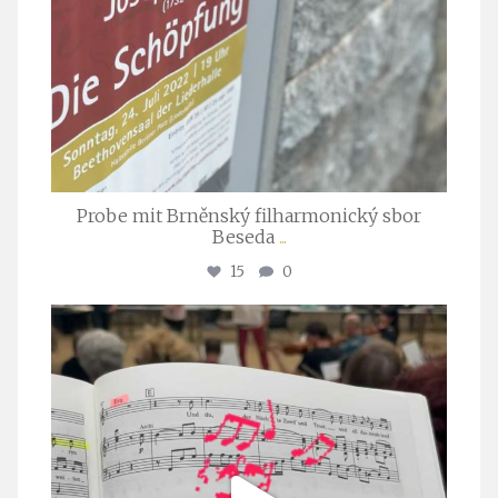
Probe mit Brněnský filharmonický sbor
Beseda
...
15
0
stuttgarter_oratorienchor
Juli 23