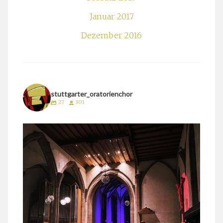
Januar 2017
Dezember 2016
stuttgarter_oratorienchor
27
301
stuttgarter_oratorienchor
März 24