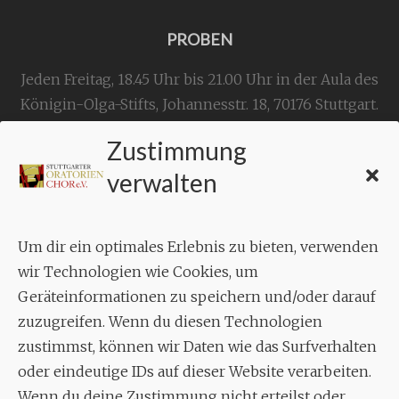
PROBEN
Jeden Freitag, 18.45 Uhr bis 21.00 Uhr in der Aula des
Königin-Olga-Stifts,
Johannesstr. 18,
70176 Stuttgart
.
Zustimmung
KONTAKT
verwalten
Geschäftsstelle:
c./o.
Bruno Feil
Um dir ein optimales Erlebnis zu bieten, verwenden
Aixheimer Str. 18
wir Technologien wie Cookies, um
70619 Stuttgart
Geräteinformationen zu speichern und/oder darauf
zuzugreifen. Wenn du diesen Technologien
MUSIK
zustimmst, können wir Daten wie das Surfverhalten
Musikalischer Leiter:
oder eindeutige IDs auf dieser Website verarbeiten.
Enrico Trummer
Wenn du deine Zustimmung nicht erteilst oder