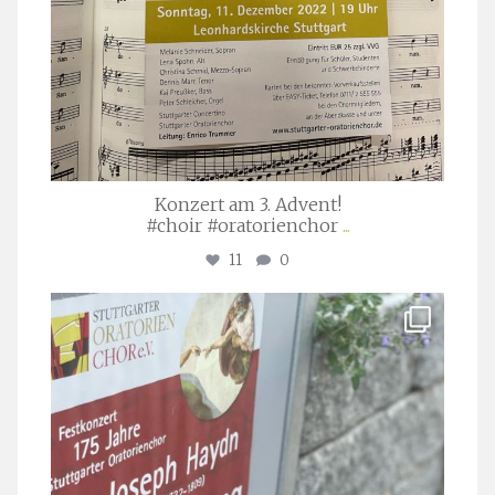
Konzert am 3. Advent!
#choir #oratorienchor
...
11
0
stuttgarter_oratorienchor
Juli 23