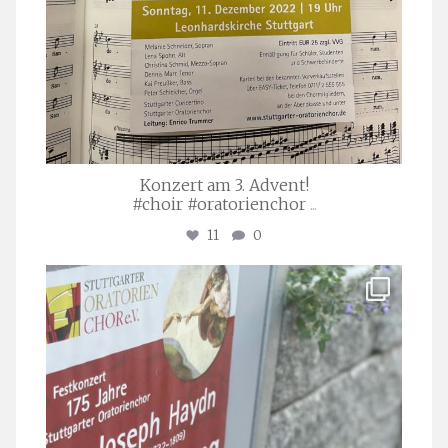
Konzert am 3. Advent!
#choir #oratorienchor
...
11
0
stuttgarter_oratorienchor
Juli 23