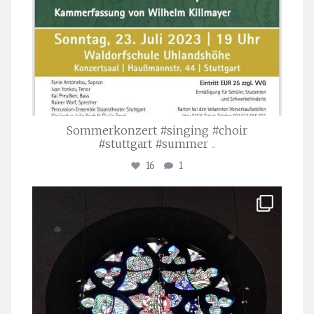
Sommerkonzert #singing #choir
#stuttgart #summer
...
16
1
stuttgarter_oratorienchor
Apr. 1