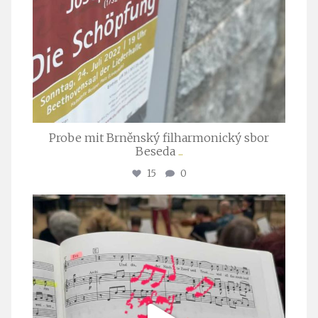
Probe mit Brněnský filharmonický sbor
Beseda
...
15
0
stuttgarter_oratorienchor
Juli 23