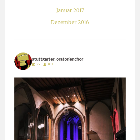
Januar 2017
Dezember 2016
stuttgarter_oratorienchor
27
301
stuttgarter_oratorienchor
März 24