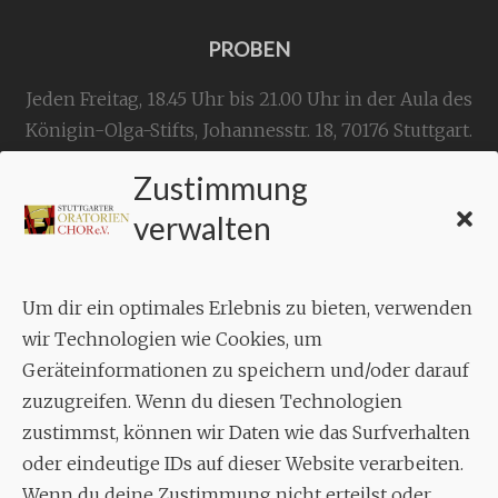
PROBEN
Jeden Freitag, 18.45 Uhr bis 21.00 Uhr in der Aula des
Königin-Olga-Stifts,
Johannesstr. 18,
70176 Stuttgart
.
Zustimmung
KONTAKT
verwalten
Geschäftsstelle:
c./o.
Bruno Feil
Um dir ein optimales Erlebnis zu bieten, verwenden
Aixheimer Str. 18
wir Technologien wie Cookies, um
70619 Stuttgart
Geräteinformationen zu speichern und/oder darauf
zuzugreifen. Wenn du diesen Technologien
MUSIK
zustimmst, können wir Daten wie das Surfverhalten
Musikalischer Leiter:
oder eindeutige IDs auf dieser Website verarbeiten.
Enrico Trummer
Wenn du deine Zustimmung nicht erteilst oder