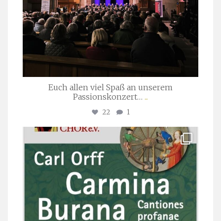
Euch allen viel Spaß an unserem
Passionskonzert…
...
22
1
stuttgarter_oratorienchor
Juli 22