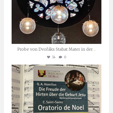
Probe von Dvořáks Stabat Mater in der
...
14
0
stuttgarter_oratorienchor
Nov. 29