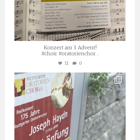
Konzert am 3. Advent!
#choir #oratorienchor
...
11
0
stuttgarter_oratorienchor
Juli 23