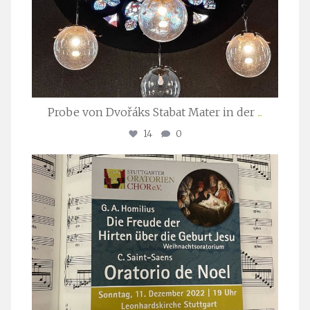
Probe von Dvořáks Stabat Mater in der
...
14
0
stuttgarter_oratorienchor
Nov. 29