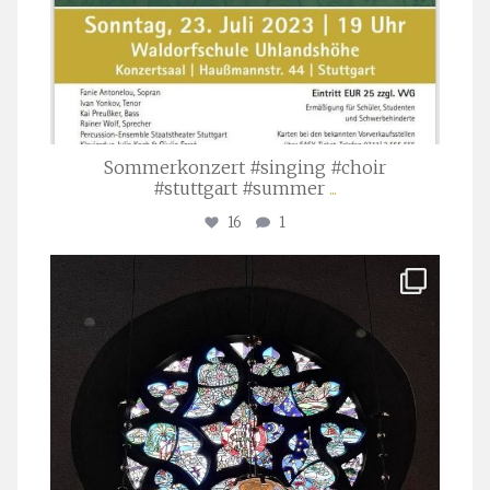
Sommerkonzert #singing #choir
#stuttgart #summer
...
16
1
stuttgarter_oratorienchor
Apr. 1