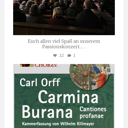
Euch allen viel Spaß an unserem
Passionskonzert…
...
22
1
stuttgarter_oratorienchor
Juli 22