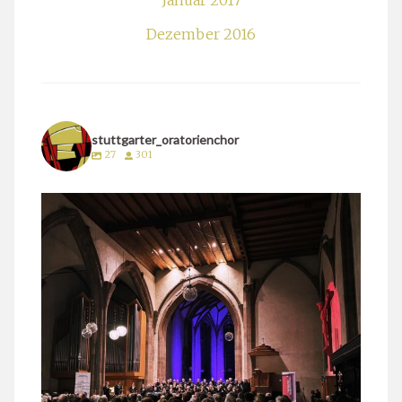
Januar 2017
Dezember 2016
stuttgarter_oratorienchor
27
301
stuttgarter_oratorienchor
März 24