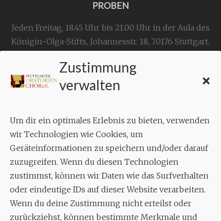
PROBEN
Jeden Freitag, 18.45 Uhr bis 21.00 Uhr in der Aula des
Königin-Olga-Stifts,
Johannesstr. 18,
70176 Stuttgart
.
Zustimmung
KONTAKT
verwalten
Geschäftsstelle:
c./o.
Bruno Feil
Um dir ein optimales Erlebnis zu bieten, verwenden
Aixheimer Str. 18
wir Technologien wie Cookies, um
70619 Stuttgart
Geräteinformationen zu speichern und/oder darauf
zuzugreifen. Wenn du diesen Technologien
MUSIK
zustimmst, können wir Daten wie das Surfverhalten
Musikalischer Leiter:
oder eindeutige IDs auf dieser Website verarbeiten.
Enrico Trummer
Wenn du deine Zustimmung nicht erteilst oder
Tel.
+49 (0)177 / 34 23 57 1
zurückziehst, können bestimmte Merkmale und