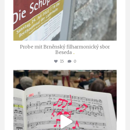
Probe mit Brněnský filharmonický sbor
Beseda
...
15
0
stuttgarter_oratorienchor
Juli 23