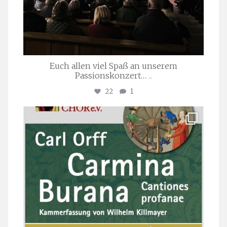
Euch allen viel Spaß an unserem
Passionskonzert…
...
22
1
stuttgarter_oratorienchor
Juli 22