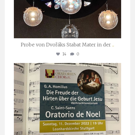
Probe von Dvořáks Stabat Mater in der
...
14
0
stuttgarter_oratorienchor
Nov. 29