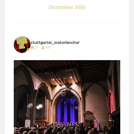
Dezember 2016
stuttgarter_oratorienchor
27
301
stuttgarter_oratorienchor
März 24