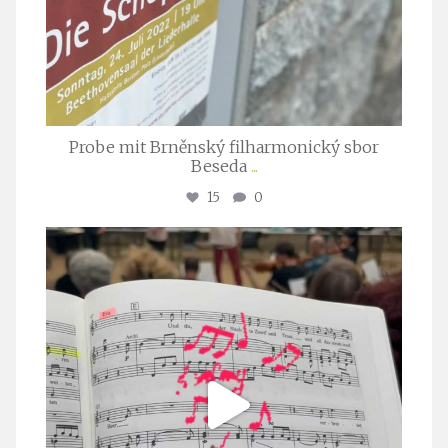
Probe mit Brněnský filharmonický sbor
Beseda
...
15
0
stuttgarter_oratorienchor
Juli 23