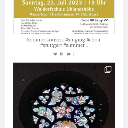
Sommerkonzert #singing #choir
#stuttgart #summer
...
16
1
stuttgarter_oratorienchor
Apr. 1