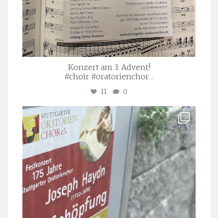
Konzert am 3. Advent!
#choir #oratorienchor
...
11
0
stuttgarter_oratorienchor
Juli 23