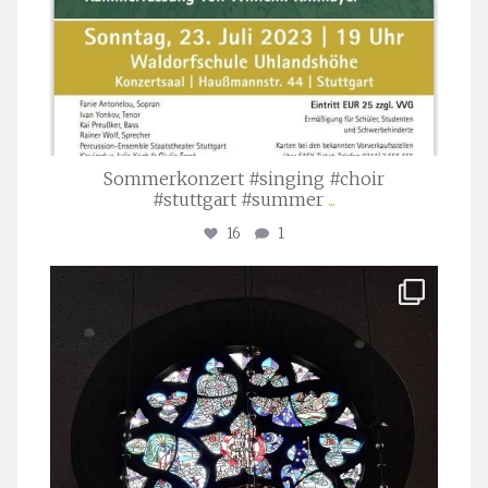
Sommerkonzert #singing #choir
#stuttgart #summer
...
16
1
stuttgarter_oratorienchor
Apr. 1