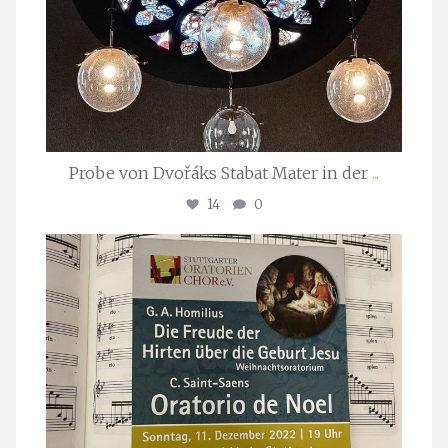
Probe von Dvořáks Stabat Mater in der
...
14
0
stuttgarter_oratorienchor
Nov. 29