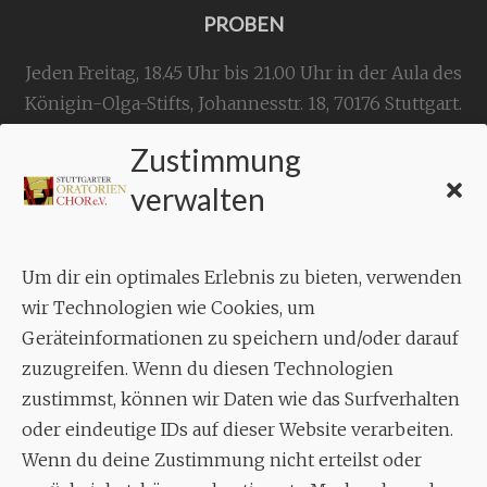
PROBEN
Jeden Freitag, 18.45 Uhr bis 21.00 Uhr in der Aula des
Königin-Olga-Stifts,
Johannesstr. 18,
70176 Stuttgart
.
Zustimmung
KONTAKT
verwalten
Geschäftsstelle:
c./o.
Bruno Feil
Um dir ein optimales Erlebnis zu bieten, verwenden
Aixheimer Str. 18
wir Technologien wie Cookies, um
70619 Stuttgart
Geräteinformationen zu speichern und/oder darauf
zuzugreifen. Wenn du diesen Technologien
MUSIK
zustimmst, können wir Daten wie das Surfverhalten
Musikalischer Leiter:
oder eindeutige IDs auf dieser Website verarbeiten.
Enrico Trummer
Wenn du deine Zustimmung nicht erteilst oder
Tel.
+49 (0)177 / 34 23 57 1