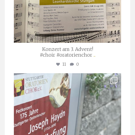
Konzert am 3. Advent!
#choir #oratorienchor
...
11
0
stuttgarter_oratorienchor
Juli 23