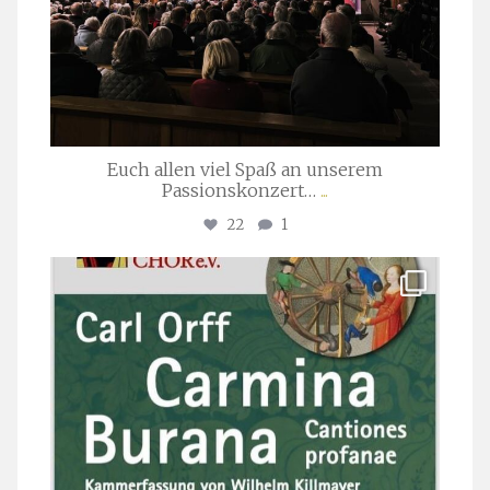
Euch allen viel Spaß an unserem
Passionskonzert…
...
22
1
stuttgarter_oratorienchor
Juli 22