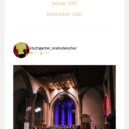
Januar 2017
Dezember 2016
stuttgarter_oratorienchor
27
301
stuttgarter_oratorienchor
März 24