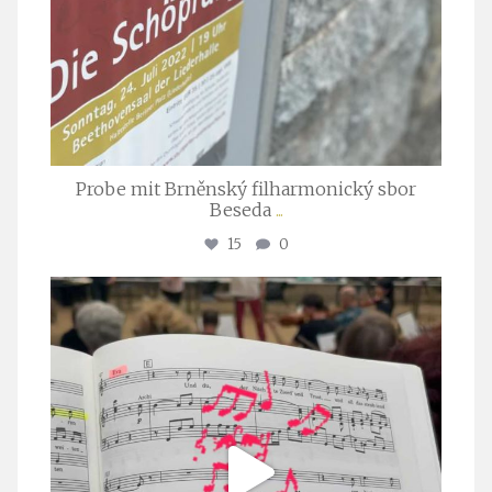
Probe mit Brněnský filharmonický sbor
Beseda
...
15
0
stuttgarter_oratorienchor
Juli 23