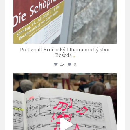
Probe mit Brněnský filharmonický sbor
Beseda
...
15
0
stuttgarter_oratorienchor
Juli 23