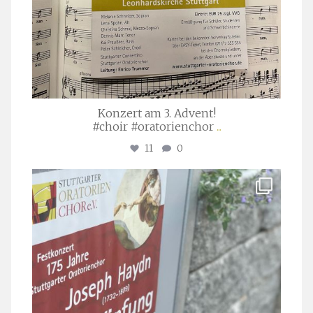
Konzert am 3. Advent!
#choir #oratorienchor
...
11
0
stuttgarter_oratorienchor
Juli 23