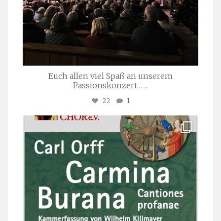
Euch allen viel Spaß an unserem
Passionskonzert…
...
22
1
stuttgarter_oratorienchor
Juli 22