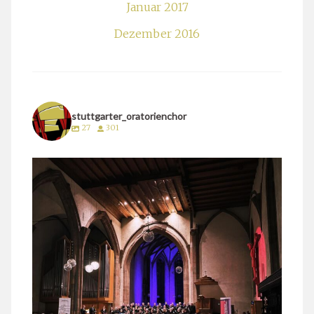
Januar 2017
Dezember 2016
stuttgarter_oratorienchor
27
301
stuttgarter_oratorienchor
März 24