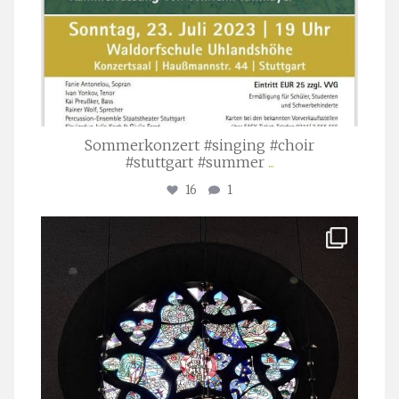
Sommerkonzert #singing #choir
#stuttgart #summer
...
16
1
stuttgarter_oratorienchor
Apr. 1