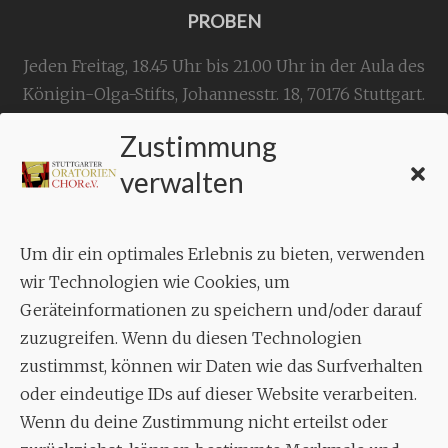
PROBEN
Jeden Freitag, 18.45 Uhr bis 21.00 Uhr in der Aula des
Königin-Olga-Stifts,
Johannesstr. 18,
70176 Stuttgart
.
Zustimmung
KONTAKT
verwalten
Geschäftsstelle:
c./o.
Bruno Feil
Um dir ein optimales Erlebnis zu bieten, verwenden
Aixheimer Str. 18
wir Technologien wie Cookies, um
70619 Stuttgart
Geräteinformationen zu speichern und/oder darauf
zuzugreifen. Wenn du diesen Technologien
MUSIK
zustimmst, können wir Daten wie das Surfverhalten
Musikalischer Leiter:
oder eindeutige IDs auf dieser Website verarbeiten.
Enrico Trummer
Wenn du deine Zustimmung nicht erteilst oder
Tel.
+49 (0)177 / 34 23 57 1