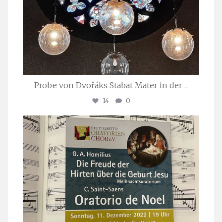
Probe von Dvořáks Stabat Mater in der
...
14
0
stuttgarter_oratorienchor
Nov. 29