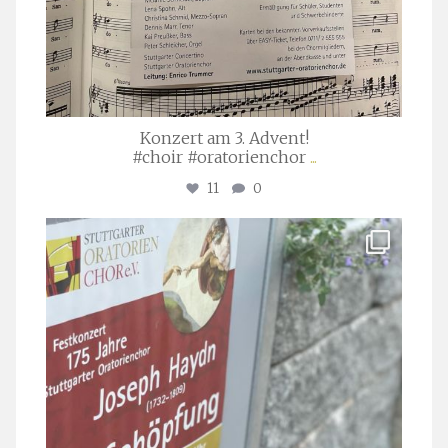
Konzert am 3. Advent!
#choir #oratorienchor
...
11
0
stuttgarter_oratorienchor
Juli 23