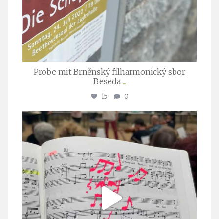
Probe mit Brněnský filharmonický sbor
Beseda
...
15
0
stuttgarter_oratorienchor
Juli 23