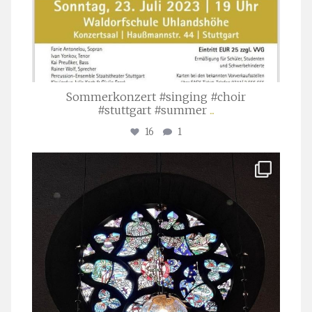
Sommerkonzert #singing #choir
#stuttgart #summer
...
16
1
stuttgarter_oratorienchor
Apr. 1