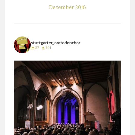
Dezember 2016
stuttgarter_oratorienchor
27
301
stuttgarter_oratorienchor
März 24