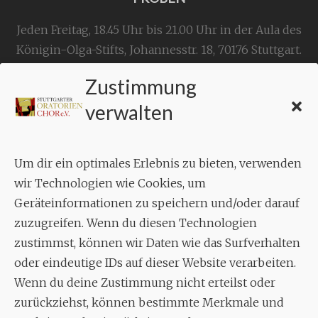
Jeden Freitag, 18.45 Uhr bis 21.00 Uhr in der Aula des
Königin-Olga-Stifts,
Johannesstr. 18,
70176 Stuttgart
.
Zustimmung
KONTAKT
verwalten
Geschäftsstelle:
c./o.
Bruno Feil
Um dir ein optimales Erlebnis zu bieten, verwenden
Aixheimer Str. 18
wir Technologien wie Cookies, um
70619 Stuttgart
Geräteinformationen zu speichern und/oder darauf
zuzugreifen. Wenn du diesen Technologien
MUSIK
zustimmst, können wir Daten wie das Surfverhalten
Musikalischer Leiter:
oder eindeutige IDs auf dieser Website verarbeiten.
Enrico Trummer
Wenn du deine Zustimmung nicht erteilst oder
Tel.
+49 (0)177 / 34 23 57 1
zurückziehst, können bestimmte Merkmale und