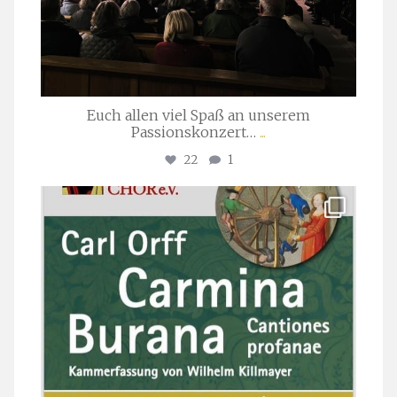
Euch allen viel Spaß an unserem
Passionskonzert…
...
22
1
stuttgarter_oratorienchor
Juli 22