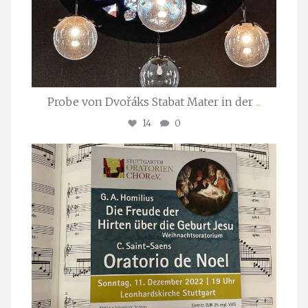
Probe von Dvořáks Stabat Mater in der
...
14
0
stuttgarter_oratorienchor
Nov. 29