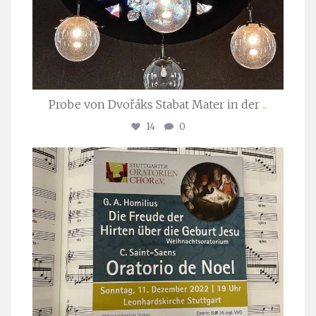
Probe von Dvořáks Stabat Mater in der
...
14
0
stuttgarter_oratorienchor
Nov. 29