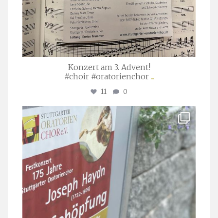
Konzert am 3. Advent!
#choir #oratorienchor
...
11
0
stuttgarter_oratorienchor
Juli 23