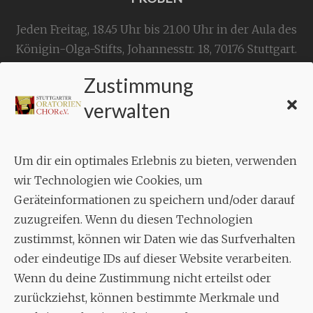
Jeden Freitag, 18.45 Uhr bis 21.00 Uhr in der Aula des
Königin-Olga-Stifts,
Johannesstr. 18,
70176 Stuttgart
.
Zustimmung
KONTAKT
verwalten
Geschäftsstelle:
c./o.
Bruno Feil
Um dir ein optimales Erlebnis zu bieten, verwenden
Aixheimer Str. 18
wir Technologien wie Cookies, um
70619 Stuttgart
Geräteinformationen zu speichern und/oder darauf
zuzugreifen. Wenn du diesen Technologien
MUSIK
zustimmst, können wir Daten wie das Surfverhalten
Musikalischer Leiter:
oder eindeutige IDs auf dieser Website verarbeiten.
Enrico Trummer
Wenn du deine Zustimmung nicht erteilst oder
Tel.
+49 (0)177 / 34 23 57 1
zurückziehst, können bestimmte Merkmale und