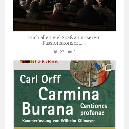
Euch allen viel Spaß an unserem
Passionskonzert…
...
22
1
stuttgarter_oratorienchor
Juli 22