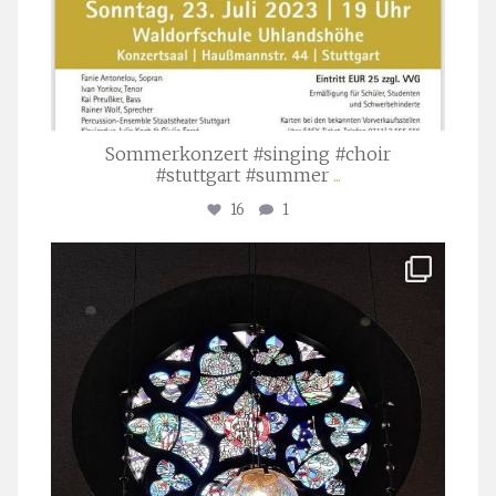
Sommerkonzert #singing #choir
#stuttgart #summer
...
16
1
stuttgarter_oratorienchor
Apr. 1