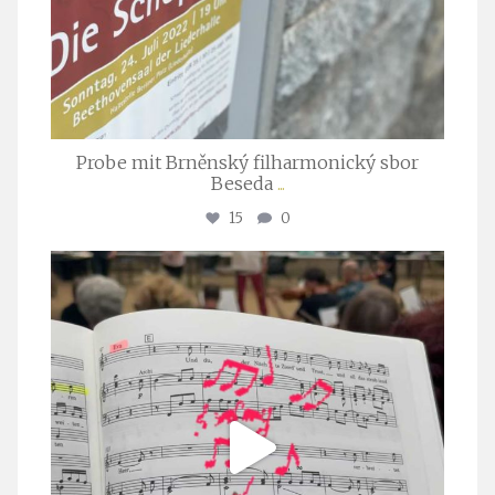
Probe mit Brněnský filharmonický sbor
Beseda
...
15
0
stuttgarter_oratorienchor
Juli 23