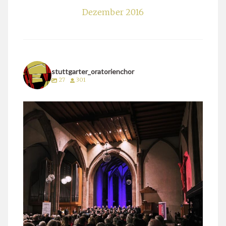
Dezember 2016
stuttgarter_oratorienchor
27
301
stuttgarter_oratorienchor
März 24