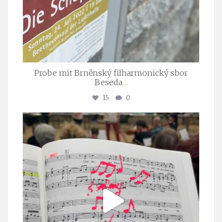
Probe mit Brněnský filharmonický sbor
Beseda
...
15
0
stuttgarter_oratorienchor
Juli 23