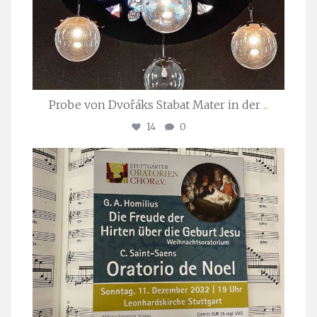
Probe von Dvořáks Stabat Mater in der
...
14
0
stuttgarter_oratorienchor
Nov. 29