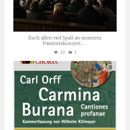
Euch allen viel Spaß an unserem
Passionskonzert…
...
22
1
stuttgarter_oratorienchor
Juli 22