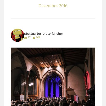
Dezember 2016
stuttgarter_oratorienchor
27
301
stuttgarter_oratorienchor
März 24