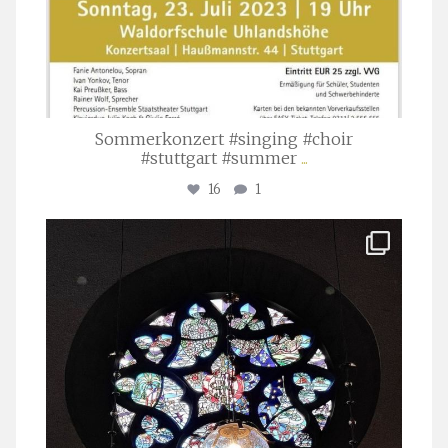
Sommerkonzert #singing #choir
#stuttgart #summer
...
16
1
stuttgarter_oratorienchor
Apr. 1