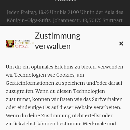
Jeden Freitag, 18.45 Uhr bis 21.00 Uhr in der Aula des
Königin-Olga-Stifts,
Johannesstr. 18,
70176 Stuttgart
.
Zustimmung
KONTAKT
verwalten
Geschäftsstelle:
c./o.
Bruno Feil
Um dir ein optimales Erlebnis zu bieten, verwenden
Aixheimer Str. 18
wir Technologien wie Cookies, um
70619 Stuttgart
Geräteinformationen zu speichern und/oder darauf
zuzugreifen. Wenn du diesen Technologien
MUSIK
zustimmst, können wir Daten wie das Surfverhalten
Musikalischer Leiter:
oder eindeutige IDs auf dieser Website verarbeiten.
Enrico Trummer
Wenn du deine Zustimmung nicht erteilst oder
Tel.
+49 (0)177 / 34 23 57 1
zurückziehst, können bestimmte Merkmale und