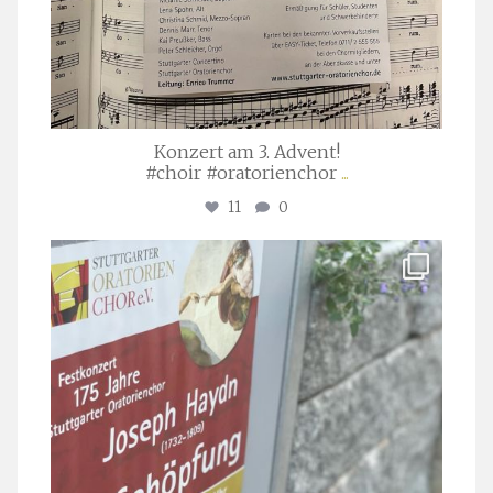
Konzert am 3. Advent!
#choir #oratorienchor
...
11
0
stuttgarter_oratorienchor
Juli 23