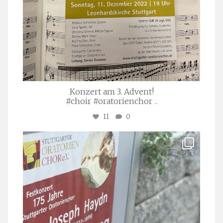
Konzert am 3. Advent!
#choir #oratorienchor
...
11
0
stuttgarter_oratorienchor
Juli 23