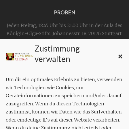
PROBEN
Jeden Freitag, 18.45 Uhr bis 21.00 Uhr in der Aula des
Königin-Olga-Stifts,
Johannesstr. 18,
70176 Stuttgart
.
Zustimmung
KONTAKT
verwalten
Geschäftsstelle:
c./o.
Bruno Feil
Um dir ein optimales Erlebnis zu bieten, verwenden
Aixheimer Str. 18
wir Technologien wie Cookies, um
70619 Stuttgart
Geräteinformationen zu speichern und/oder darauf
zuzugreifen. Wenn du diesen Technologien
MUSIK
zustimmst, können wir Daten wie das Surfverhalten
Musikalischer Leiter:
oder eindeutige IDs auf dieser Website verarbeiten.
Enrico Trummer
Wenn du deine Zustimmung nicht erteilst oder