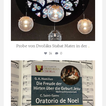
Probe von Dvořáks Stabat Mater in der
...
14
0
stuttgarter_oratorienchor
Nov. 29