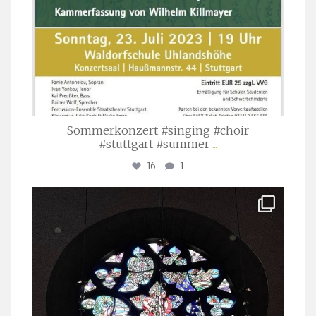
Sommerkonzert #singing #choir
#stuttgart #summer
...
16
1
stuttgarter_oratorienchor
Apr. 1