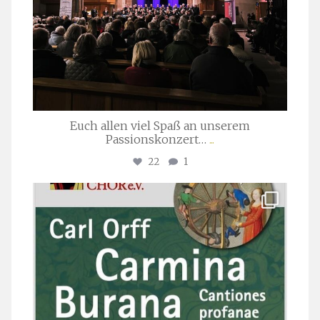
Euch allen viel Spaß an unserem
Passionskonzert…
...
22
1
stuttgarter_oratorienchor
Juli 22