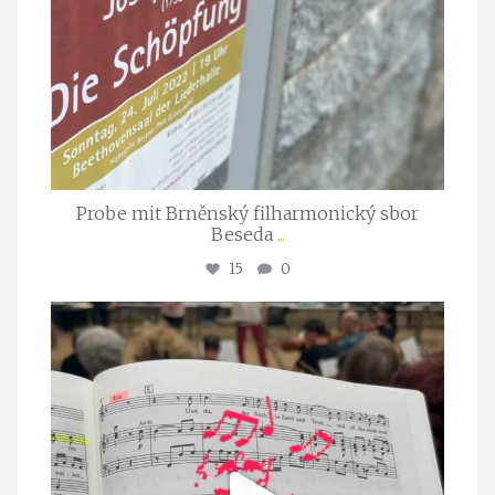
Probe mit Brněnský filharmonický sbor
Beseda
...
15
0
stuttgarter_oratorienchor
Juli 23