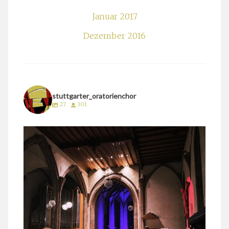
Januar 2017
Dezember 2016
stuttgarter_oratorienchor
27
301
stuttgarter_oratorienchor
März 24