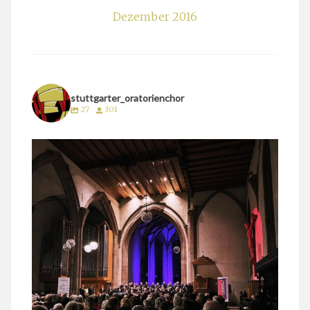
Dezember 2016
stuttgarter_oratorienchor
27
301
stuttgarter_oratorienchor
März 24