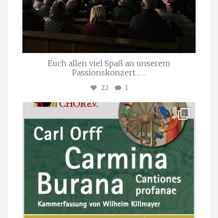
Euch allen viel Spaß an unserem
Passionskonzert…
...
22
1
stuttgarter_oratorienchor
Juli 22