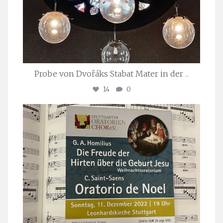
Probe von Dvořáks Stabat Mater in der
...
14
0
stuttgarter_oratorienchor
Nov. 29