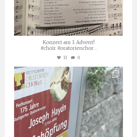
Konzert am 3. Advent!
#choir #oratorienchor
...
11
0
stuttgarter_oratorienchor
Juli 23