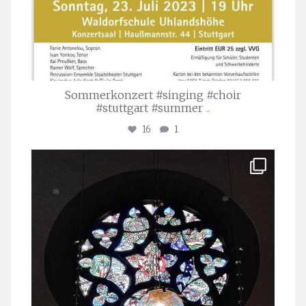
Sommerkonzert #singing #choir
#stuttgart #summer
...
16
1
stuttgarter_oratorienchor
Apr. 1