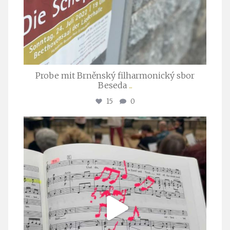
Probe mit Brněnský filharmonický sbor
Beseda
...
15
0
stuttgarter_oratorienchor
Juli 23