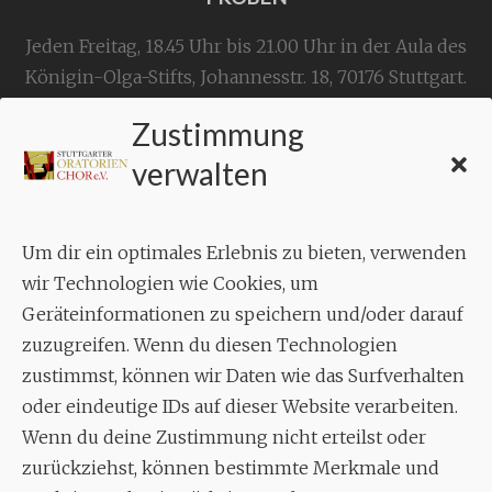
Jeden Freitag, 18.45 Uhr bis 21.00 Uhr in der Aula des
Königin-Olga-Stifts,
Johannesstr. 18,
70176 Stuttgart
.
Zustimmung
KONTAKT
verwalten
Geschäftsstelle:
c./o.
Bruno Feil
Um dir ein optimales Erlebnis zu bieten, verwenden
Aixheimer Str. 18
wir Technologien wie Cookies, um
70619 Stuttgart
Geräteinformationen zu speichern und/oder darauf
zuzugreifen. Wenn du diesen Technologien
MUSIK
zustimmst, können wir Daten wie das Surfverhalten
Musikalischer Leiter:
oder eindeutige IDs auf dieser Website verarbeiten.
Enrico Trummer
Wenn du deine Zustimmung nicht erteilst oder
Tel.
+49 (0)177 / 34 23 57 1
zurückziehst, können bestimmte Merkmale und