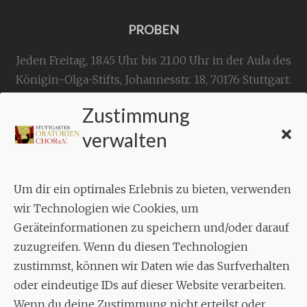
PROBEN
Jeden Freitag, 18.45 Uhr bis 21.00 Uhr in der Aula des
Königin-Olga-Stifts,
Johannesstr. 18,
70176 Stuttgart
.
Zustimmung
KONTAKT
verwalten
Geschäftsstelle:
c./o.
Bruno Feil
Um dir ein optimales Erlebnis zu bieten, verwenden
Aixheimer Str. 18
wir Technologien wie Cookies, um
70619 Stuttgart
Geräteinformationen zu speichern und/oder darauf
zuzugreifen. Wenn du diesen Technologien
MUSIK
zustimmst, können wir Daten wie das Surfverhalten
Musikalischer Leiter:
oder eindeutige IDs auf dieser Website verarbeiten.
Enrico Trummer
Wenn du deine Zustimmung nicht erteilst oder