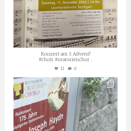
Konzert am 3. Advent!
#choir #oratorienchor
...
11
0
stuttgarter_oratorienchor
Juli 23