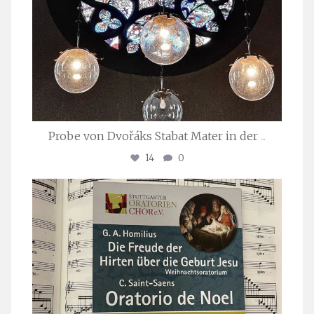
Probe von Dvořáks Stabat Mater in der
...
14
0
stuttgarter_oratorienchor
Nov. 29