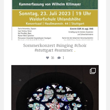
Sommerkonzert #singing #choir
#stuttgart #summer
...
16
1
stuttgarter_oratorienchor
Apr. 1