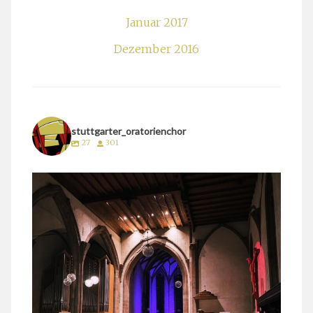
Januar 2017
Dezember 2016
stuttgarter_oratorienchor
27
301
stuttgarter_oratorienchor
März 24