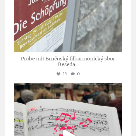
Probe mit Brněnský filharmonický sbor
Beseda
...
15
0
stuttgarter_oratorienchor
Juli 23