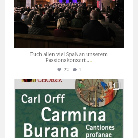
Euch allen viel Spaß an unserem
Passionskonzert…
...
22
1
stuttgarter_oratorienchor
Juli 22