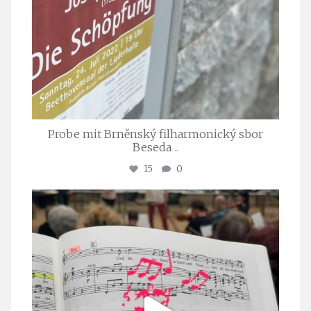
Probe mit Brněnský filharmonický sbor
Beseda
...
15
0
stuttgarter_oratorienchor
Juli 23