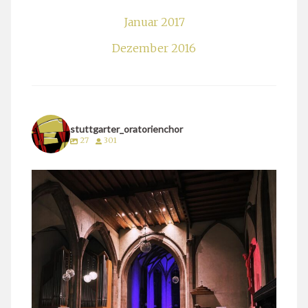
Januar 2017
Dezember 2016
stuttgarter_oratorienchor
27
301
stuttgarter_oratorienchor
März 24