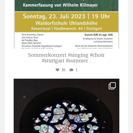
Sommerkonzert #singing #choir
#stuttgart #summer
...
16
1
stuttgarter_oratorienchor
Apr. 1