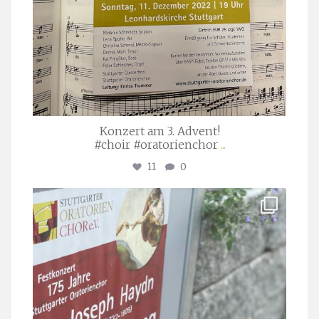
Konzert am 3. Advent!
#choir #oratorienchor
...
11
0
stuttgarter_oratorienchor
Juli 23