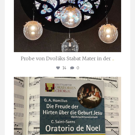
Probe von Dvořáks Stabat Mater in der
...
14
0
stuttgarter_oratorienchor
Nov. 29