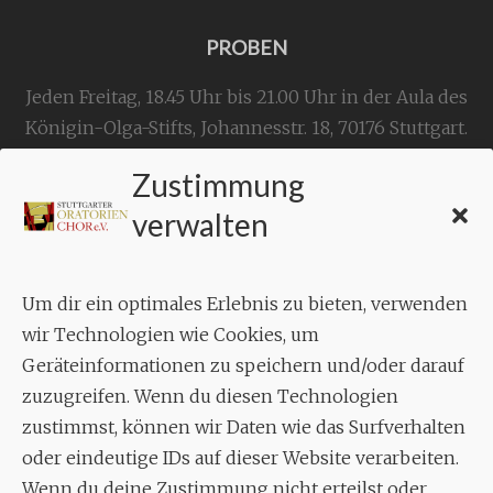
PROBEN
Jeden Freitag, 18.45 Uhr bis 21.00 Uhr in der Aula des
Königin-Olga-Stifts,
Johannesstr. 18,
70176 Stuttgart
.
Zustimmung
KONTAKT
verwalten
Geschäftsstelle:
c./o.
Bruno Feil
Um dir ein optimales Erlebnis zu bieten, verwenden
Aixheimer Str. 18
wir Technologien wie Cookies, um
70619 Stuttgart
Geräteinformationen zu speichern und/oder darauf
zuzugreifen. Wenn du diesen Technologien
MUSIK
zustimmst, können wir Daten wie das Surfverhalten
Musikalischer Leiter:
oder eindeutige IDs auf dieser Website verarbeiten.
Enrico Trummer
Wenn du deine Zustimmung nicht erteilst oder