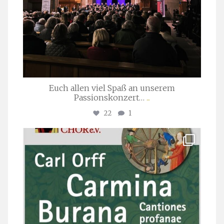
Euch allen viel Spaß an unserem
Passionskonzert…
...
22
1
stuttgarter_oratorienchor
Juli 22