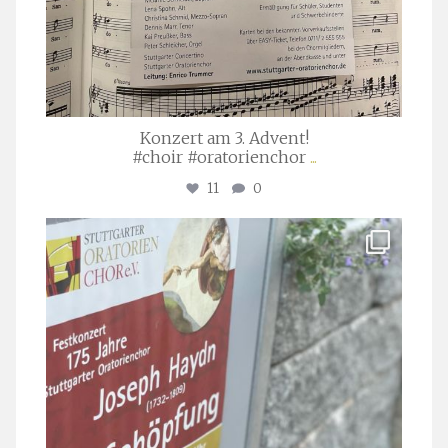
Konzert am 3. Advent!
#choir #oratorienchor
...
11
0
stuttgarter_oratorienchor
Juli 23