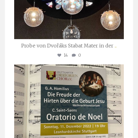
Probe von Dvořáks Stabat Mater in der
...
14
0
stuttgarter_oratorienchor
Nov. 29