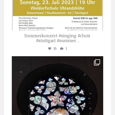
Sommerkonzert #singing #choir
#stuttgart #summer
...
16
1
stuttgarter_oratorienchor
Apr. 1