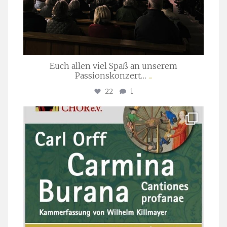
Euch allen viel Spaß an unserem
Passionskonzert…
...
22
1
stuttgarter_oratorienchor
Juli 22