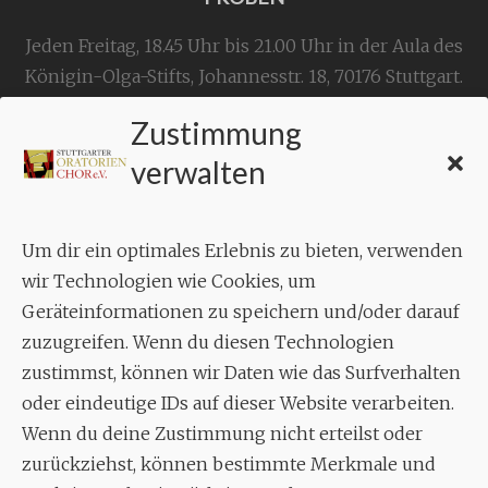
Jeden Freitag, 18.45 Uhr bis 21.00 Uhr in der Aula des
Königin-Olga-Stifts,
Johannesstr. 18,
70176 Stuttgart
.
Zustimmung
KONTAKT
verwalten
Geschäftsstelle:
c./o.
Bruno Feil
Um dir ein optimales Erlebnis zu bieten, verwenden
Aixheimer Str. 18
wir Technologien wie Cookies, um
70619 Stuttgart
Geräteinformationen zu speichern und/oder darauf
zuzugreifen. Wenn du diesen Technologien
MUSIK
zustimmst, können wir Daten wie das Surfverhalten
Musikalischer Leiter:
oder eindeutige IDs auf dieser Website verarbeiten.
Enrico Trummer
Wenn du deine Zustimmung nicht erteilst oder
Tel.
+49 (0)177 / 34 23 57 1
zurückziehst, können bestimmte Merkmale und