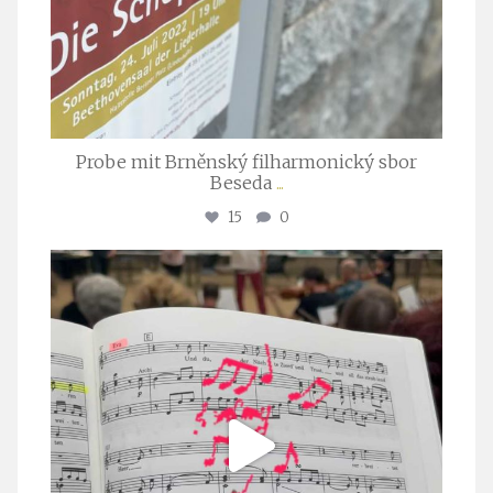
Probe mit Brněnský filharmonický sbor
Beseda
...
15
0
stuttgarter_oratorienchor
Juli 23