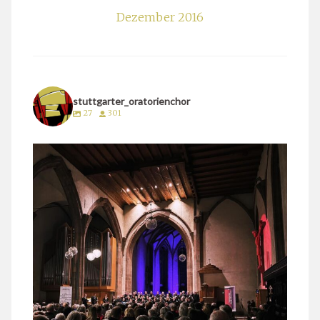
Dezember 2016
stuttgarter_oratorienchor
27
301
stuttgarter_oratorienchor
März 24