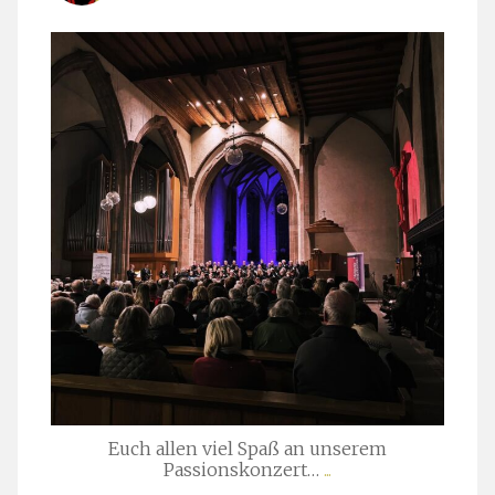
stuttgarter_oratorienchor
März 24
Euch allen viel Spaß an unserem
Passionskonzert…
...