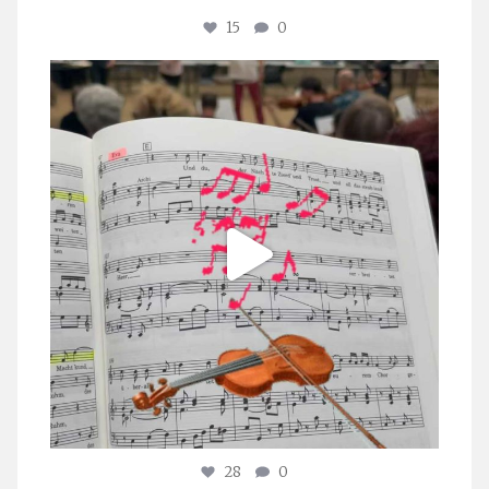
15
0
stuttgarter_oratorienchor
Juli 23
28
0