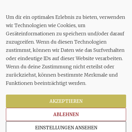
Geschäftsstelle:
c./o.
Bruno Feil
Um dir ein optimales Erlebnis zu bieten, verwenden
Aixheimer Str. 18
wir Technologien wie Cookies, um
70619 Stuttgart
Geräteinformationen zu speichern und/oder darauf
zuzugreifen. Wenn du diesen Technologien
MUSIK
zustimmst, können wir Daten wie das Surfverhalten
Musikalischer Leiter:
oder eindeutige IDs auf dieser Website verarbeiten.
Enrico Trummer
Wenn du deine Zustimmung nicht erteilst oder
Tel.
+49 (0)177 / 34 23 57 1
zurückziehst, können bestimmte Merkmale und
Funktionen beeinträchtigt werden.
Facebook
Twitter
YouTube
Instagram
AKZEPTIEREN
ABLEHNEN
Copyright © 2026
Stuttgarter Oratorienchor e.V.
Alle
EINSTELLUNGEN ANSEHEN
Rechte vorbehalten.