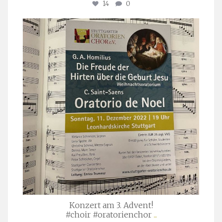
14
0
stuttgarter_oratorienchor
Nov. 29
Konzert am 3. Advent!
#choir #oratorienchor
...