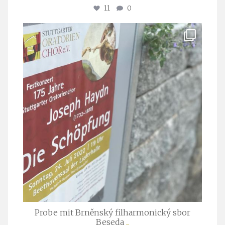
11
0
stuttgarter_oratorienchor
Juli 23
Probe mit Brněnský filharmonický sbor
Beseda
...