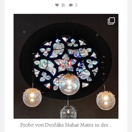
16
1
stuttgarter_oratorienchor
Apr. 1
Probe von Dvořáks Stabat Mater in der
...