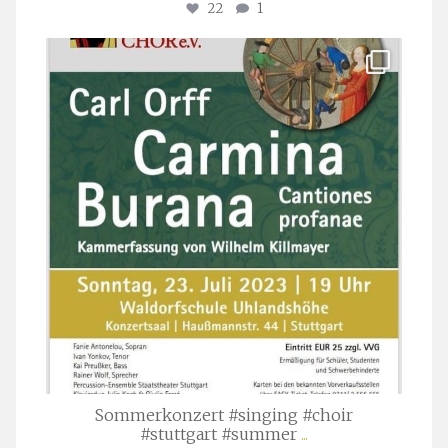
22
1
stuttgarter_oratorienchor
Juli 22
Sommerkonzert #singing #choir
#stuttgart #summer
...