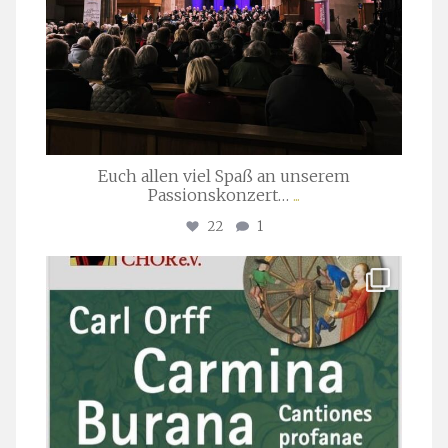
Euch allen viel Spaß an unserem
Passionskonzert…
...
22
1
stuttgarter_oratorienchor
Juli 22