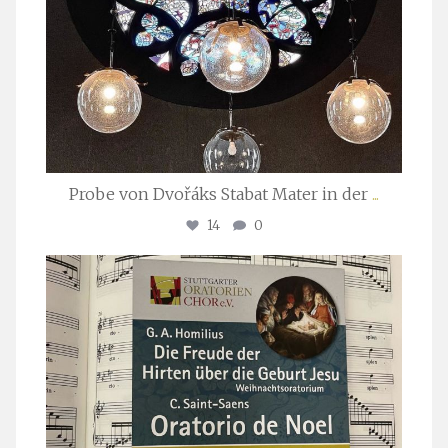
Probe von Dvořáks Stabat Mater in der
...
14
0
stuttgarter_oratorienchor
Nov. 29