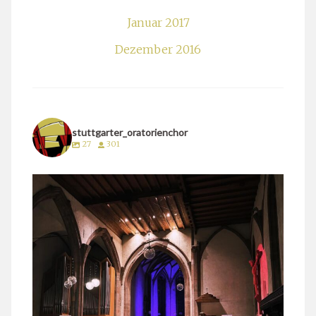
Januar 2017
Dezember 2016
stuttgarter_oratorienchor
27
301
stuttgarter_oratorienchor
März 24