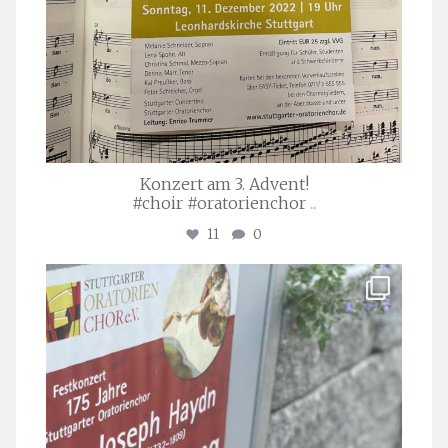
Konzert am 3. Advent!
#choir #oratorienchor
...
11
0
stuttgarter_oratorienchor
Juli 23