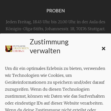
PROBEN
Jeden Freitag, 18.45 Uhr bis 21.00 Uhr in der Aula des
Königin-Olga-Stifts,
Johannesstr. 18,
70176 Stuttgart
.
Zustimmung
KONTAKT
verwalten
Geschäftsstelle:
c./o.
Bruno Feil
Um dir ein optimales Erlebnis zu bieten, verwenden
Aixheimer Str. 18
wir Technologien wie Cookies, um
70619 Stuttgart
Geräteinformationen zu speichern und/oder darauf
zuzugreifen. Wenn du diesen Technologien
MUSIK
zustimmst, können wir Daten wie das Surfverhalten
Musikalischer Leiter:
oder eindeutige IDs auf dieser Website verarbeiten.
Enrico Trummer
Wenn du deine Zustimmung nicht erteilst oder