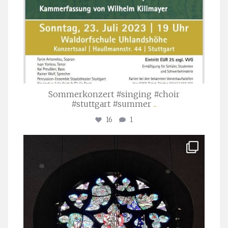
Sommerkonzert #singing #choir
#stuttgart #summer
...
16
1
stuttgarter_oratorienchor
Apr. 1