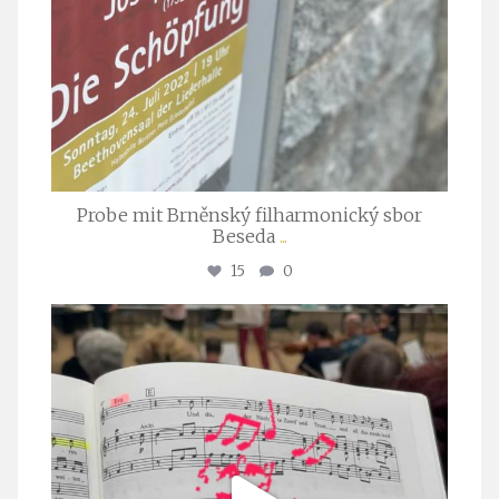
Probe mit Brněnský filharmonický sbor
Beseda
...
15
0
stuttgarter_oratorienchor
Juli 23