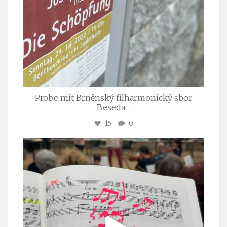
Probe mit Brněnský filharmonický sbor
Beseda
...
15
0
stuttgarter_oratorienchor
Juli 23