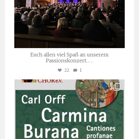
Euch allen viel Spaß an unserem
Passionskonzert…
...
22
1
stuttgarter_oratorienchor
Juli 22