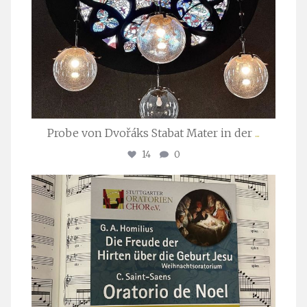
Probe von Dvořáks Stabat Mater in der
...
14
0
stuttgarter_oratorienchor
Nov. 29