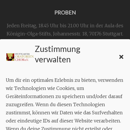
PROBEN
Jeden Freitag, 18.45 Uhr bis 21.00 Uhr in der Aula des
Königin-Olga-Stifts,
Johannesstr. 18,
70176 Stuttgart
.
Zustimmung
KONTAKT
verwalten
Geschäftsstelle:
c./o.
Bruno Feil
Um dir ein optimales Erlebnis zu bieten, verwenden
Aixheimer Str. 18
wir Technologien wie Cookies, um
70619 Stuttgart
Geräteinformationen zu speichern und/oder darauf
zuzugreifen. Wenn du diesen Technologien
MUSIK
zustimmst, können wir Daten wie das Surfverhalten
Musikalischer Leiter:
oder eindeutige IDs auf dieser Website verarbeiten.
Enrico Trummer
Wenn du deine Zustimmung nicht erteilst oder