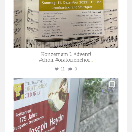
Konzert am 3. Advent!
#choir #oratorienchor
...
11
0
stuttgarter_oratorienchor
Juli 23