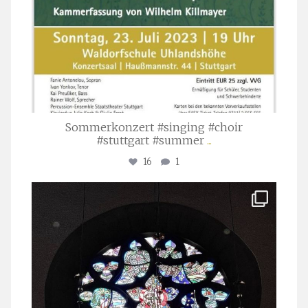
Sommerkonzert #singing #choir
#stuttgart #summer
...
16
1
stuttgarter_oratorienchor
Apr. 1