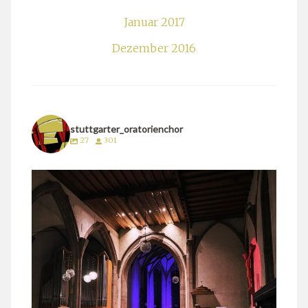
Januar 2017
Dezember 2016
stuttgarter_oratorienchor
27
301
stuttgarter_oratorienchor
März 24