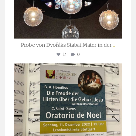
Probe von Dvořáks Stabat Mater in der
...
14
0
stuttgarter_oratorienchor
Nov. 29