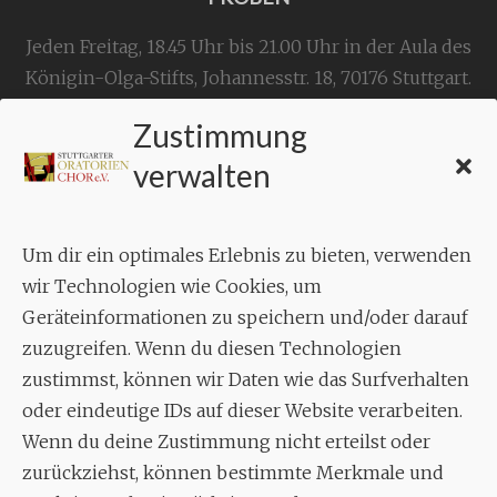
Jeden Freitag, 18.45 Uhr bis 21.00 Uhr in der Aula des
Königin-Olga-Stifts,
Johannesstr. 18,
70176 Stuttgart
.
Zustimmung
KONTAKT
verwalten
Geschäftsstelle:
c./o.
Bruno Feil
Um dir ein optimales Erlebnis zu bieten, verwenden
Aixheimer Str. 18
wir Technologien wie Cookies, um
70619 Stuttgart
Geräteinformationen zu speichern und/oder darauf
zuzugreifen. Wenn du diesen Technologien
MUSIK
zustimmst, können wir Daten wie das Surfverhalten
Musikalischer Leiter:
oder eindeutige IDs auf dieser Website verarbeiten.
Enrico Trummer
Wenn du deine Zustimmung nicht erteilst oder
Tel.
+49 (0)177 / 34 23 57 1
zurückziehst, können bestimmte Merkmale und