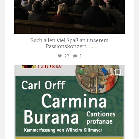
Euch allen viel Spaß an unserem
Passionskonzert…
...
22
1
stuttgarter_oratorienchor
Juli 22