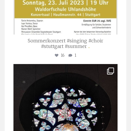
Sommerkonzert #singing #choir
#stuttgart #summer
...
16
1
stuttgarter_oratorienchor
Apr. 1