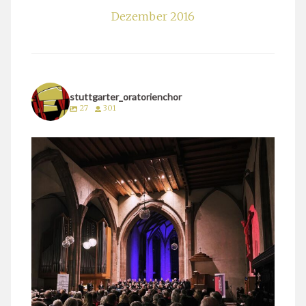
Dezember 2016
stuttgarter_oratorienchor
27
301
stuttgarter_oratorienchor
März 24