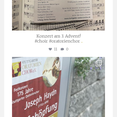
Konzert am 3. Advent!
#choir #oratorienchor
...
11
0
stuttgarter_oratorienchor
Juli 23