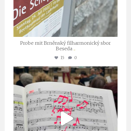
Probe mit Brněnský filharmonický sbor
Beseda
...
15
0
stuttgarter_oratorienchor
Juli 23