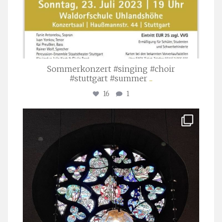
Sommerkonzert #singing #choir
#stuttgart #summer
...
16
1
stuttgarter_oratorienchor
Apr. 1