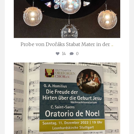
Probe von Dvořáks Stabat Mater in der
...
14
0
stuttgarter_oratorienchor
Nov. 29