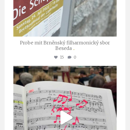
Probe mit Brněnský filharmonický sbor
Beseda
...
15
0
stuttgarter_oratorienchor
Juli 23