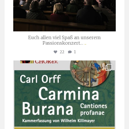
Euch allen viel Spaß an unserem
Passionskonzert…
...
22
1
stuttgarter_oratorienchor
Juli 22