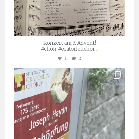
Konzert am 3. Advent!
#choir #oratorienchor
...
11
0
stuttgarter_oratorienchor
Juli 23