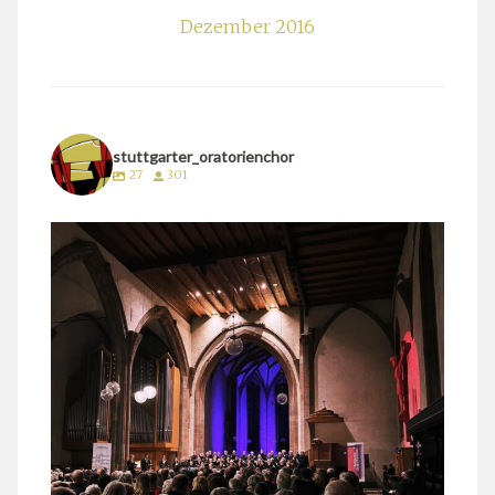
Dezember 2016
stuttgarter_oratorienchor
27
301
stuttgarter_oratorienchor
März 24