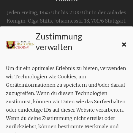
Jeden Freitag, 18.45 Uhr bis 21.00 Uhr in der Aula des
Königin-Olga-Stifts,
Johannesstr. 18,
70176 Stuttgart
.
Zustimmung
KONTAKT
verwalten
Geschäftsstelle:
c./o.
Bruno Feil
Um dir ein optimales Erlebnis zu bieten, verwenden
Aixheimer Str. 18
wir Technologien wie Cookies, um
70619 Stuttgart
Geräteinformationen zu speichern und/oder darauf
zuzugreifen. Wenn du diesen Technologien
MUSIK
zustimmst, können wir Daten wie das Surfverhalten
Musikalischer Leiter:
oder eindeutige IDs auf dieser Website verarbeiten.
Enrico Trummer
Wenn du deine Zustimmung nicht erteilst oder
Tel.
+49 (0)177 / 34 23 57 1
zurückziehst, können bestimmte Merkmale und