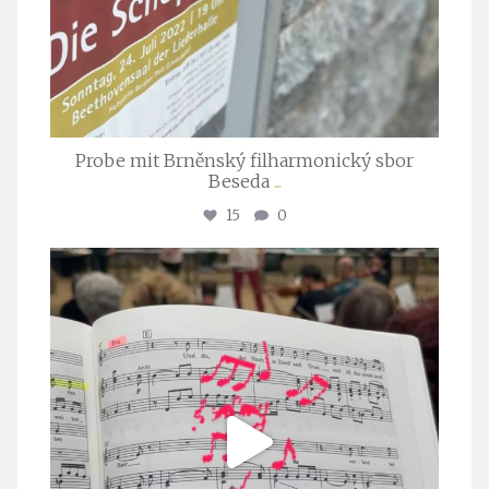
Probe mit Brněnský filharmonický sbor
Beseda
...
15
0
stuttgarter_oratorienchor
Juli 23