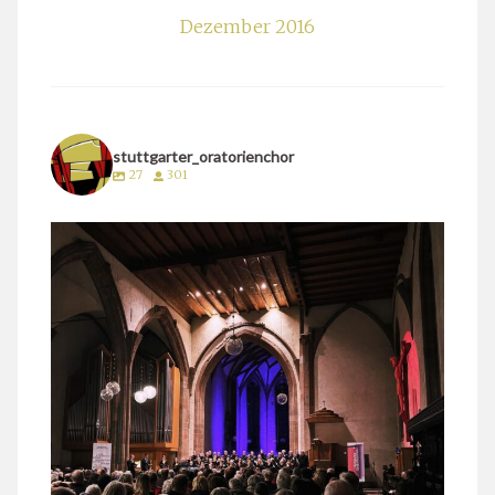
Dezember 2016
stuttgarter_oratorienchor
27
301
stuttgarter_oratorienchor
März 24