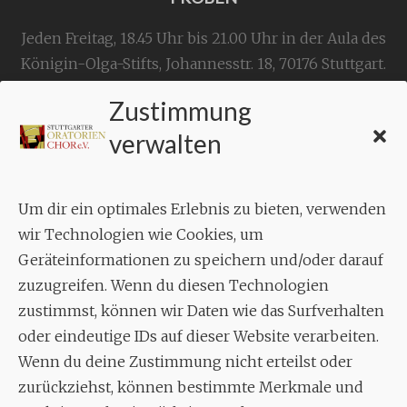
Jeden Freitag, 18.45 Uhr bis 21.00 Uhr in der Aula des
Königin-Olga-Stifts,
Johannesstr. 18,
70176 Stuttgart
.
Zustimmung
KONTAKT
verwalten
Geschäftsstelle:
c./o.
Bruno Feil
Um dir ein optimales Erlebnis zu bieten, verwenden
Aixheimer Str. 18
wir Technologien wie Cookies, um
70619 Stuttgart
Geräteinformationen zu speichern und/oder darauf
zuzugreifen. Wenn du diesen Technologien
MUSIK
zustimmst, können wir Daten wie das Surfverhalten
Musikalischer Leiter:
oder eindeutige IDs auf dieser Website verarbeiten.
Enrico Trummer
Wenn du deine Zustimmung nicht erteilst oder
Tel.
+49 (0)177 / 34 23 57 1
zurückziehst, können bestimmte Merkmale und