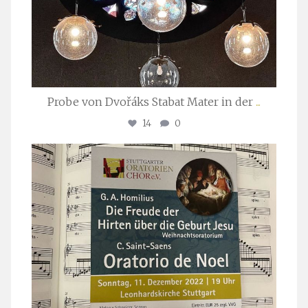
Probe von Dvořáks Stabat Mater in der
...
14
0
stuttgarter_oratorienchor
Nov. 29