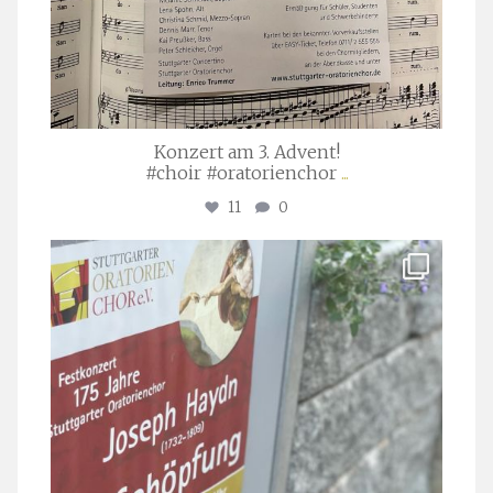
Konzert am 3. Advent!
#choir #oratorienchor
...
11
0
stuttgarter_oratorienchor
Juli 23