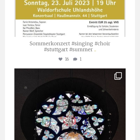
Sommerkonzert #singing #choir
#stuttgart #summer
...
16
1
stuttgarter_oratorienchor
Apr. 1