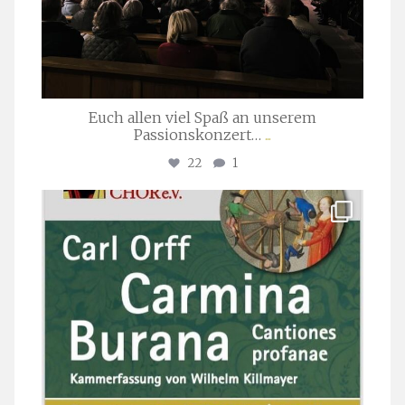
Euch allen viel Spaß an unserem
Passionskonzert…
...
22
1
stuttgarter_oratorienchor
Juli 22