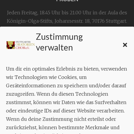
Jeden Freitag, 18.45 Uhr bis 21.00 Uhr in der Aula des
Königin-Olga-Stifts,
Johannesstr. 18,
70176 Stuttgart
.
Zustimmung
KONTAKT
verwalten
Geschäftsstelle:
c./o.
Bruno Feil
Um dir ein optimales Erlebnis zu bieten, verwenden
Aixheimer Str. 18
wir Technologien wie Cookies, um
70619 Stuttgart
Geräteinformationen zu speichern und/oder darauf
zuzugreifen. Wenn du diesen Technologien
MUSIK
zustimmst, können wir Daten wie das Surfverhalten
Musikalischer Leiter:
oder eindeutige IDs auf dieser Website verarbeiten.
Enrico Trummer
Wenn du deine Zustimmung nicht erteilst oder
Tel.
+49 (0)177 / 34 23 57 1
zurückziehst, können bestimmte Merkmale und