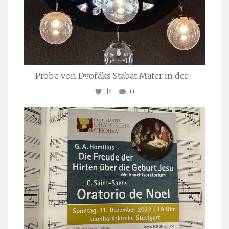
Probe von Dvořáks Stabat Mater in der
...
14
0
stuttgarter_oratorienchor
Nov. 29