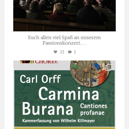
Euch allen viel Spaß an unserem
Passionskonzert…
...
22
1
stuttgarter_oratorienchor
Juli 22