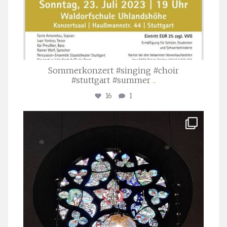
Sommerkonzert #singing #choir
#stuttgart #summer
...
16
1
stuttgarter_oratorienchor
Apr. 1