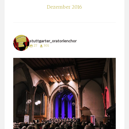
Dezember 2016
stuttgarter_oratorienchor
27
301
stuttgarter_oratorienchor
März 24