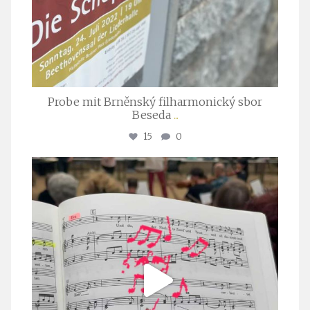
Probe mit Brněnský filharmonický sbor
Beseda
...
15
0
stuttgarter_oratorienchor
Juli 23