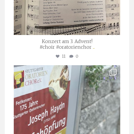
Konzert am 3. Advent!
#choir #oratorienchor
...
11
0
stuttgarter_oratorienchor
Juli 23