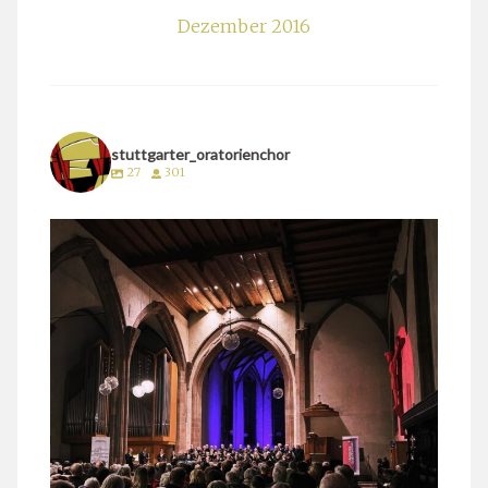
Dezember 2016
stuttgarter_oratorienchor
27
301
stuttgarter_oratorienchor
März 24