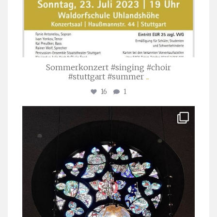
Sommerkonzert #singing #choir
#stuttgart #summer
...
16
1
stuttgarter_oratorienchor
Apr. 1