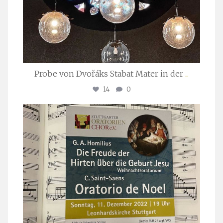
Probe von Dvořáks Stabat Mater in der
...
14
0
stuttgarter_oratorienchor
Nov. 29