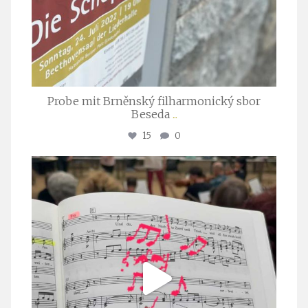
Probe mit Brněnský filharmonický sbor
Beseda
...
15
0
stuttgarter_oratorienchor
Juli 23