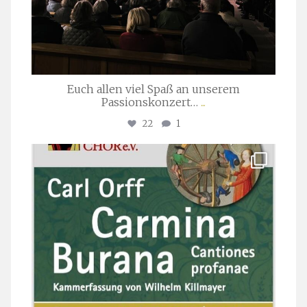
Euch allen viel Spaß an unserem
Passionskonzert…
...
22
1
stuttgarter_oratorienchor
Juli 22