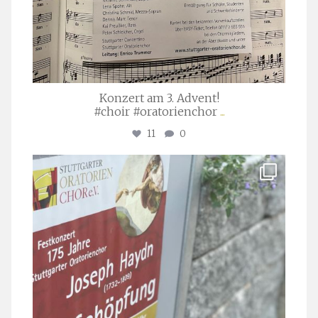
Konzert am 3. Advent!
#choir #oratorienchor
...
11
0
stuttgarter_oratorienchor
Juli 23