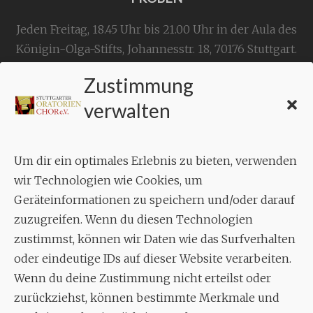
Jeden Freitag, 18.45 Uhr bis 21.00 Uhr in der Aula des
Königin-Olga-Stifts,
Johannesstr. 18,
70176 Stuttgart
.
Zustimmung
KONTAKT
verwalten
Geschäftsstelle:
c./o.
Bruno Feil
Um dir ein optimales Erlebnis zu bieten, verwenden
Aixheimer Str. 18
wir Technologien wie Cookies, um
70619 Stuttgart
Geräteinformationen zu speichern und/oder darauf
zuzugreifen. Wenn du diesen Technologien
MUSIK
zustimmst, können wir Daten wie das Surfverhalten
Musikalischer Leiter:
oder eindeutige IDs auf dieser Website verarbeiten.
Enrico Trummer
Wenn du deine Zustimmung nicht erteilst oder
Tel.
+49 (0)177 / 34 23 57 1
zurückziehst, können bestimmte Merkmale und