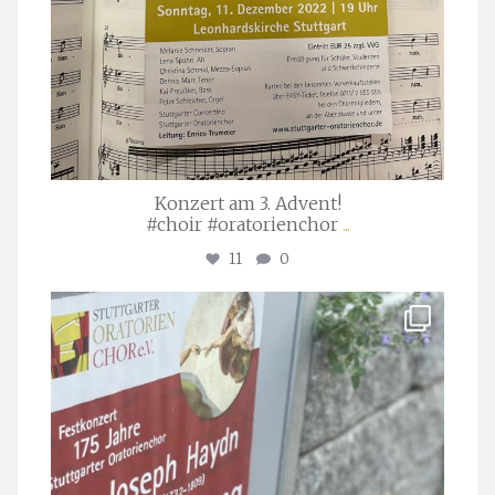
Konzert am 3. Advent!
#choir #oratorienchor
...
11
0
stuttgarter_oratorienchor
Juli 23