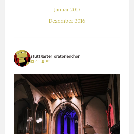
Januar 2017
Dezember 2016
stuttgarter_oratorienchor
27
301
stuttgarter_oratorienchor
März 24