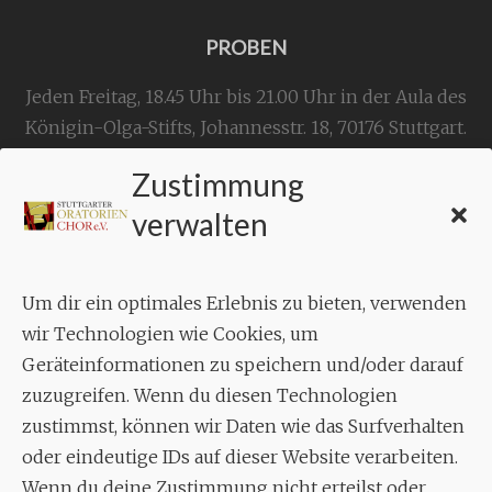
PROBEN
Jeden Freitag, 18.45 Uhr bis 21.00 Uhr in der Aula des
Königin-Olga-Stifts,
Johannesstr. 18,
70176 Stuttgart
.
Zustimmung
KONTAKT
verwalten
Geschäftsstelle:
c./o.
Bruno Feil
Um dir ein optimales Erlebnis zu bieten, verwenden
Aixheimer Str. 18
wir Technologien wie Cookies, um
70619 Stuttgart
Geräteinformationen zu speichern und/oder darauf
zuzugreifen. Wenn du diesen Technologien
MUSIK
zustimmst, können wir Daten wie das Surfverhalten
Musikalischer Leiter:
oder eindeutige IDs auf dieser Website verarbeiten.
Enrico Trummer
Wenn du deine Zustimmung nicht erteilst oder