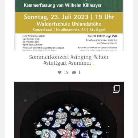
Sommerkonzert #singing #choir
#stuttgart #summer
...
16
1
stuttgarter_oratorienchor
Apr. 1