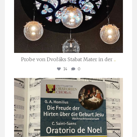
Probe von Dvořáks Stabat Mater in der
...
14
0
stuttgarter_oratorienchor
Nov. 29