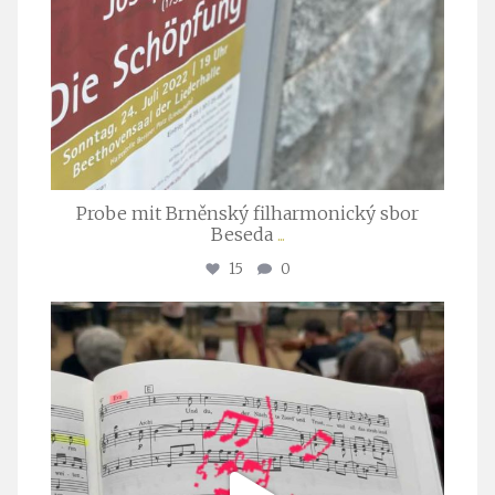
Probe mit Brněnský filharmonický sbor
Beseda
...
15
0
stuttgarter_oratorienchor
Juli 23