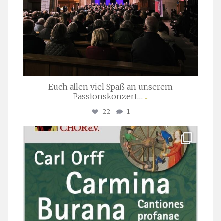
Euch allen viel Spaß an unserem
Passionskonzert…
...
22
1
stuttgarter_oratorienchor
Juli 22