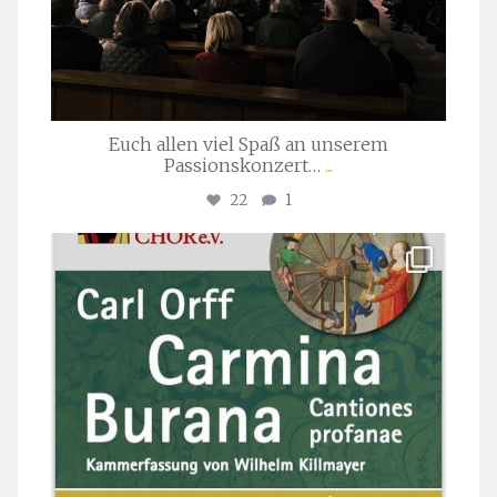
Euch allen viel Spaß an unserem
Passionskonzert…
...
22
1
stuttgarter_oratorienchor
Juli 22