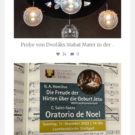
Probe von Dvořáks Stabat Mater in der
...
14
0
stuttgarter_oratorienchor
Nov. 29