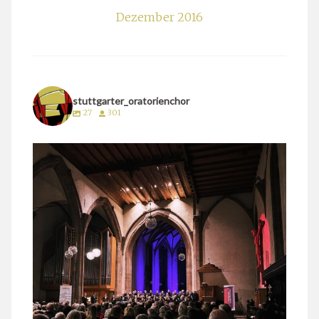
Dezember 2016
stuttgarter_oratorienchor
27
301
stuttgarter_oratorienchor
März 24