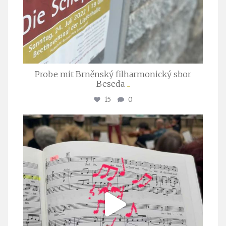
Probe mit Brněnský filharmonický sbor
Beseda
...
15
0
stuttgarter_oratorienchor
Juli 23