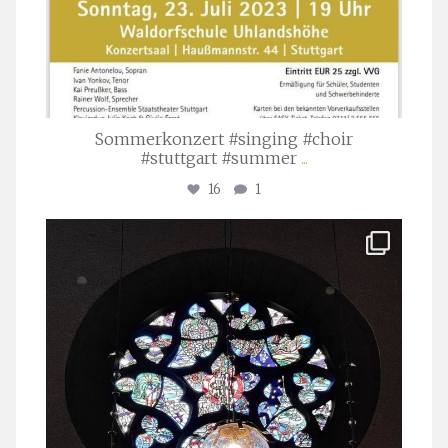
Sommerkonzert #singing #choir
#stuttgart #summer
...
16
1
stuttgarter_oratorienchor
Apr. 1