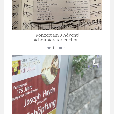
Konzert am 3. Advent!
#choir #oratorienchor
...
11
0
stuttgarter_oratorienchor
Juli 23