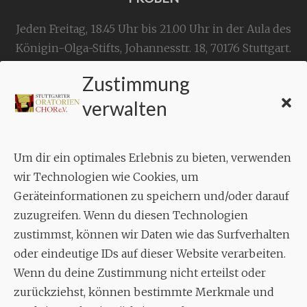
Jeden Freitag, 18.45 Uhr bis 21.00 Uhr in der Aula des
Königin-Olga-Stifts,
Johannesstr. 18,
70176 Stuttgart
.
Zustimmung
KONTAKT
verwalten
Geschäftsstelle:
c./o.
Bruno Feil
Um dir ein optimales Erlebnis zu bieten, verwenden
Aixheimer Str. 18
wir Technologien wie Cookies, um
70619 Stuttgart
Geräteinformationen zu speichern und/oder darauf
zuzugreifen. Wenn du diesen Technologien
MUSIK
zustimmst, können wir Daten wie das Surfverhalten
Musikalischer Leiter:
oder eindeutige IDs auf dieser Website verarbeiten.
Enrico Trummer
Wenn du deine Zustimmung nicht erteilst oder
Tel.
+49 (0)177 / 34 23 57 1
zurückziehst, können bestimmte Merkmale und