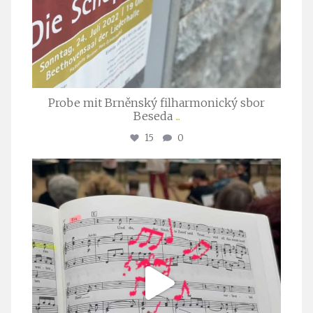
Probe mit Brněnský filharmonický sbor
Beseda
...
15
0
stuttgarter_oratorienchor
Juli 23