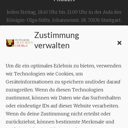
Jeden Freitag, 18.45 Uhr bis 21.00 Uhr in der Aula des
Königin-Olga-Stifts,
Johannesstr. 18,
70176 Stuttgart
.
Zustimmung
KONTAKT
verwalten
Geschäftsstelle:
c./o.
Bruno Feil
Um dir ein optimales Erlebnis zu bieten, verwenden
Aixheimer Str. 18
wir Technologien wie Cookies, um
70619 Stuttgart
Geräteinformationen zu speichern und/oder darauf
zuzugreifen. Wenn du diesen Technologien
MUSIK
zustimmst, können wir Daten wie das Surfverhalten
Musikalischer Leiter:
oder eindeutige IDs auf dieser Website verarbeiten.
Enrico Trummer
Wenn du deine Zustimmung nicht erteilst oder
Tel.
+49 (0)177 / 34 23 57 1
zurückziehst, können bestimmte Merkmale und