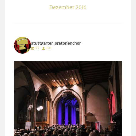
Dezember 2016
stuttgarter_oratorienchor
27
301
stuttgarter_oratorienchor
März 24