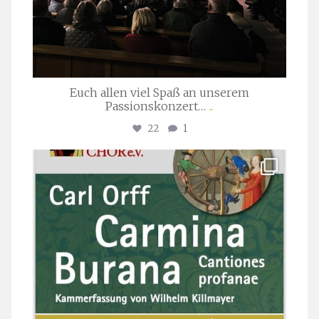
Euch allen viel Spaß an unserem
Passionskonzert…
...
22
1
stuttgarter_oratorienchor
Juli 22