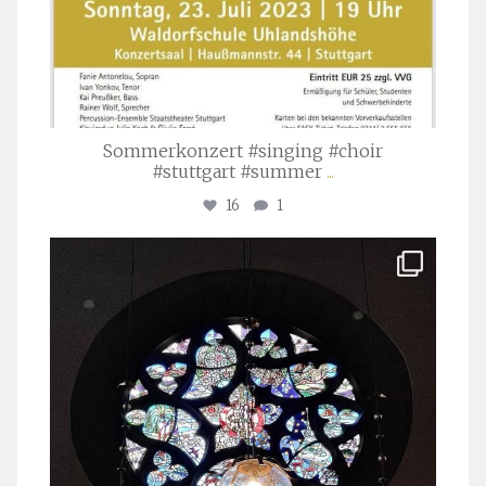
Sommerkonzert #singing #choir
#stuttgart #summer
...
16
1
stuttgarter_oratorienchor
Apr. 1