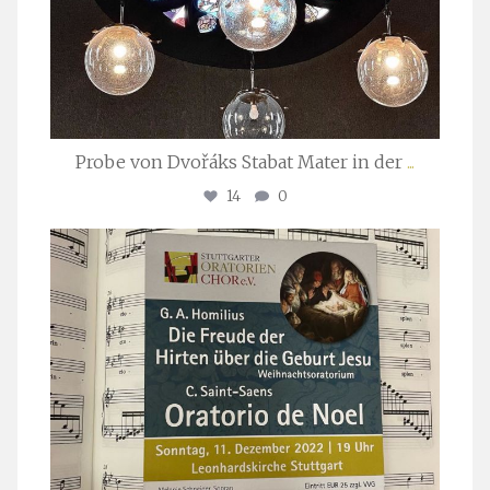
Probe von Dvořáks Stabat Mater in der
...
14
0
stuttgarter_oratorienchor
Nov. 29