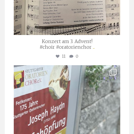
Konzert am 3. Advent!
#choir #oratorienchor
...
11
0
stuttgarter_oratorienchor
Juli 23