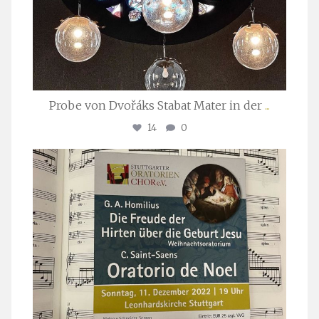
Probe von Dvořáks Stabat Mater in der
...
14
0
stuttgarter_oratorienchor
Nov. 29