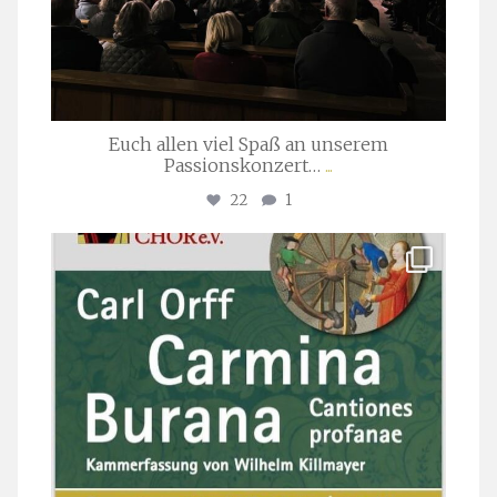
Euch allen viel Spaß an unserem
Passionskonzert…
...
22
1
stuttgarter_oratorienchor
Juli 22