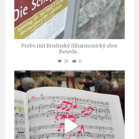
Probe mit Brněnský filharmonický sbor
Beseda
...
15
0
stuttgarter_oratorienchor
Juli 23