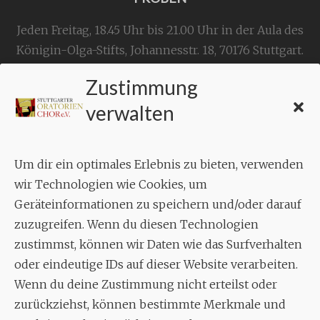
Jeden Freitag, 18.45 Uhr bis 21.00 Uhr in der Aula des
Königin-Olga-Stifts,
Johannesstr. 18,
70176 Stuttgart
.
Zustimmung
KONTAKT
verwalten
Geschäftsstelle:
c./o.
Bruno Feil
Um dir ein optimales Erlebnis zu bieten, verwenden
Aixheimer Str. 18
wir Technologien wie Cookies, um
70619 Stuttgart
Geräteinformationen zu speichern und/oder darauf
zuzugreifen. Wenn du diesen Technologien
MUSIK
zustimmst, können wir Daten wie das Surfverhalten
Musikalischer Leiter:
oder eindeutige IDs auf dieser Website verarbeiten.
Enrico Trummer
Wenn du deine Zustimmung nicht erteilst oder
Tel.
+49 (0)177 / 34 23 57 1
zurückziehst, können bestimmte Merkmale und