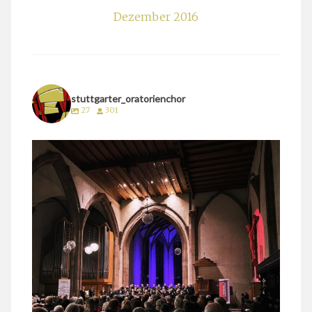
Dezember 2016
stuttgarter_oratorienchor
27
301
stuttgarter_oratorienchor
März 24