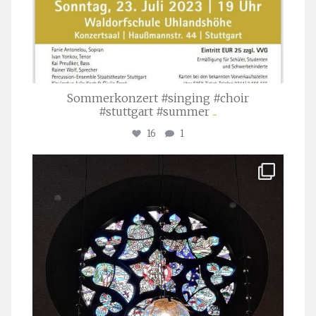
Sommerkonzert #singing #choir
#stuttgart #summer
...
16
1
stuttgarter_oratorienchor
Apr. 1