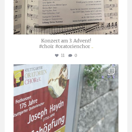
Konzert am 3. Advent!
#choir #oratorienchor
...
11
0
stuttgarter_oratorienchor
Juli 23