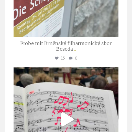
Probe mit Brněnský filharmonický sbor
Beseda
...
15
0
stuttgarter_oratorienchor
Juli 23