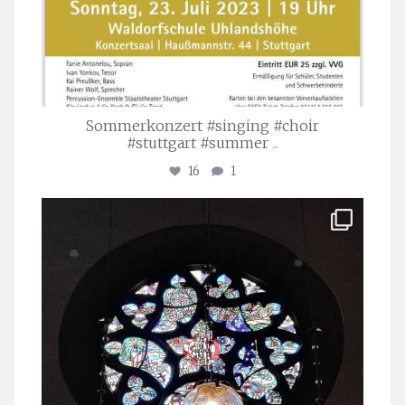
Sommerkonzert #singing #choir
#stuttgart #summer
...
16
1
stuttgarter_oratorienchor
Apr. 1