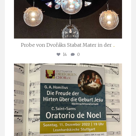
Probe von Dvořáks Stabat Mater in der
...
14
0
stuttgarter_oratorienchor
Nov. 29