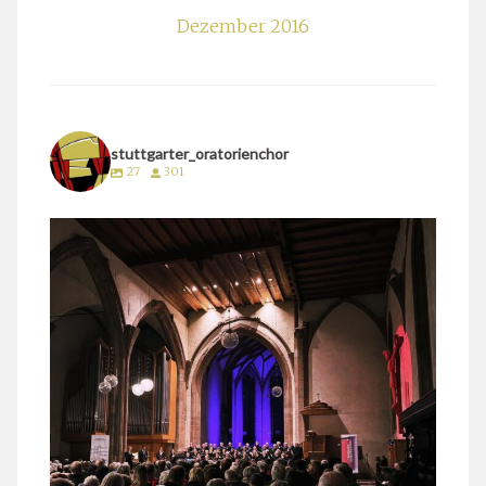
Dezember 2016
stuttgarter_oratorienchor
27
301
stuttgarter_oratorienchor
März 24