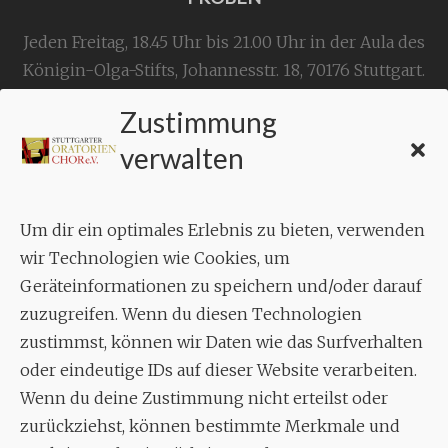
Jeden Freitag, 18.45 Uhr bis 21.00 Uhr in der Aula des
Königin-Olga-Stifts,
Johannesstr. 18,
70176 Stuttgart
.
Zustimmung
KONTAKT
verwalten
Geschäftsstelle:
c./o.
Bruno Feil
Um dir ein optimales Erlebnis zu bieten, verwenden
Aixheimer Str. 18
wir Technologien wie Cookies, um
70619 Stuttgart
Geräteinformationen zu speichern und/oder darauf
zuzugreifen. Wenn du diesen Technologien
MUSIK
zustimmst, können wir Daten wie das Surfverhalten
Musikalischer Leiter:
oder eindeutige IDs auf dieser Website verarbeiten.
Enrico Trummer
Wenn du deine Zustimmung nicht erteilst oder
Tel.
+49 (0)177 / 34 23 57 1
zurückziehst, können bestimmte Merkmale und