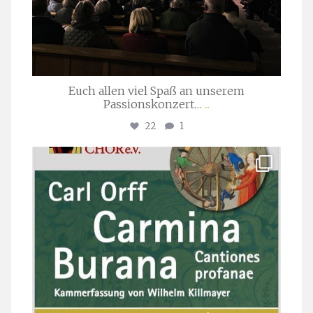
Euch allen viel Spaß an unserem
Passionskonzert…
...
22
1
stuttgarter_oratorienchor
Juli 22