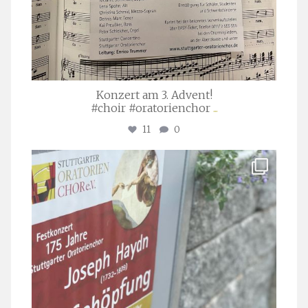
Konzert am 3. Advent!
#choir #oratorienchor
...
11
0
stuttgarter_oratorienchor
Juli 23