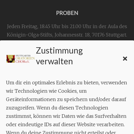
PROBEN
Jeden Freitag, 18.45 Uhr bis 21.00 Uhr in der Aula des
Königin-Olga-Stifts,
Johannesstr. 18,
70176 Stuttgart
.
Zustimmung
KONTAKT
verwalten
Geschäftsstelle:
c./o.
Bruno Feil
Um dir ein optimales Erlebnis zu bieten, verwenden
Aixheimer Str. 18
wir Technologien wie Cookies, um
70619 Stuttgart
Geräteinformationen zu speichern und/oder darauf
zuzugreifen. Wenn du diesen Technologien
MUSIK
zustimmst, können wir Daten wie das Surfverhalten
Musikalischer Leiter:
oder eindeutige IDs auf dieser Website verarbeiten.
Enrico Trummer
Wenn du deine Zustimmung nicht erteilst oder