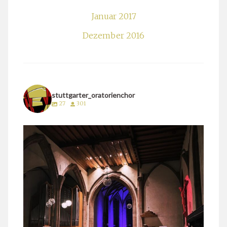
Januar 2017
Dezember 2016
stuttgarter_oratorienchor
27
301
stuttgarter_oratorienchor
März 24