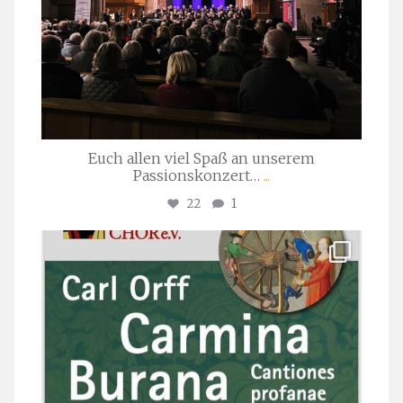
Euch allen viel Spaß an unserem
Passionskonzert…
...
22
1
stuttgarter_oratorienchor
Juli 22