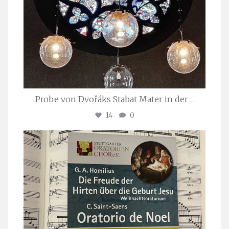
Probe von Dvořáks Stabat Mater in der
...
14
0
stuttgarter_oratorienchor
Nov. 29