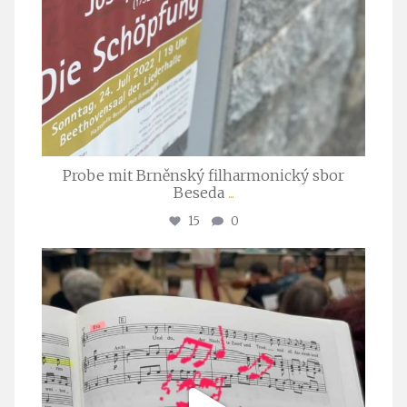
Probe mit Brněnský filharmonický sbor
Beseda
...
15
0
stuttgarter_oratorienchor
Juli 23