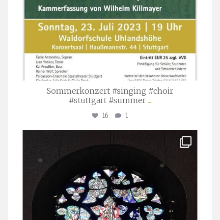
Sommerkonzert #singing #choir
#stuttgart #summer
...
16
1
stuttgarter_oratorienchor
Apr. 1