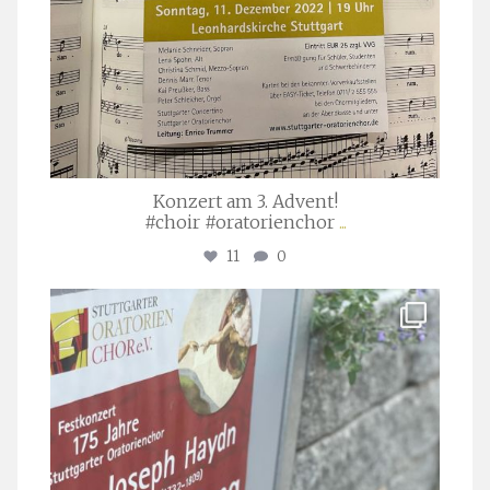
Konzert am 3. Advent!
#choir #oratorienchor
...
11
0
stuttgarter_oratorienchor
Juli 23