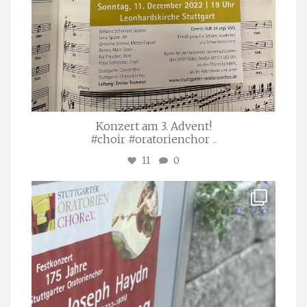
Konzert am 3. Advent!
#choir #oratorienchor
...
11
0
stuttgarter_oratorienchor
Juli 23