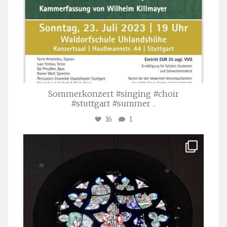
Sommerkonzert #singing #choir
#stuttgart #summer
...
16
1
stuttgarter_oratorienchor
Apr. 1