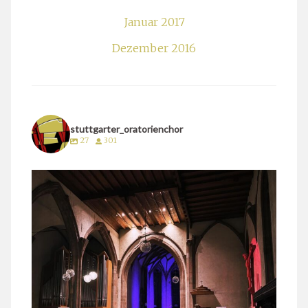
Januar 2017
Dezember 2016
stuttgarter_oratorienchor
27
301
stuttgarter_oratorienchor
März 24