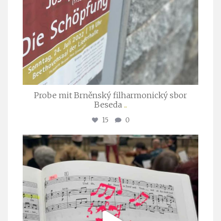
Probe mit Brněnský filharmonický sbor
Beseda
...
15
0
stuttgarter_oratorienchor
Juli 23