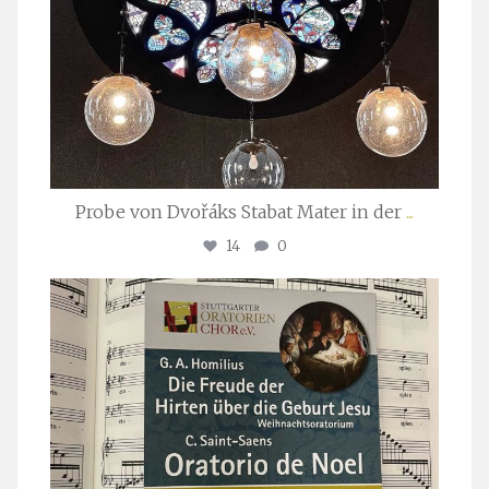
Probe von Dvořáks Stabat Mater in der
...
14
0
stuttgarter_oratorienchor
Nov. 29