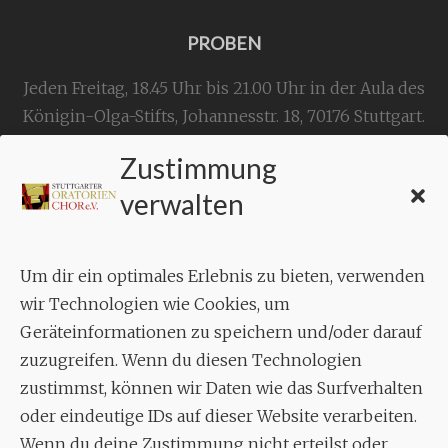
PROBEN
Jeden Freitag, 18.45 Uhr bis 21.00 Uhr in der Aula des
Königin-Olga-Stifts,
Johannesstr. 18,
70176 Stuttgart
.
Zustimmung
KONTAKT
verwalten
Geschäftsstelle:
c./o.
Bruno Feil
Um dir ein optimales Erlebnis zu bieten, verwenden
Aixheimer Str. 18
wir Technologien wie Cookies, um
70619 Stuttgart
Geräteinformationen zu speichern und/oder darauf
zuzugreifen. Wenn du diesen Technologien
MUSIK
zustimmst, können wir Daten wie das Surfverhalten
Musikalischer Leiter:
oder eindeutige IDs auf dieser Website verarbeiten.
Enrico Trummer
Wenn du deine Zustimmung nicht erteilst oder