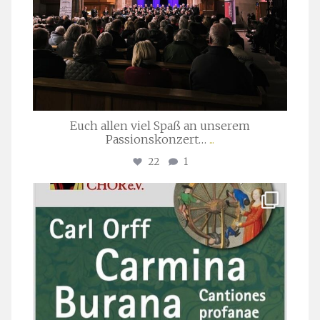
Euch allen viel Spaß an unserem
Passionskonzert…
...
22
1
stuttgarter_oratorienchor
Juli 22