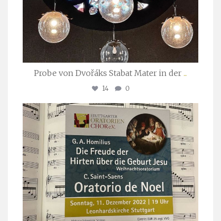
Probe von Dvořáks Stabat Mater in der
...
14
0
stuttgarter_oratorienchor
Nov. 29