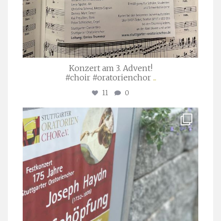
Konzert am 3. Advent!
#choir #oratorienchor
...
11
0
stuttgarter_oratorienchor
Juli 23