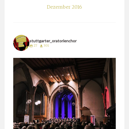
Dezember 2016
stuttgarter_oratorienchor
27
301
stuttgarter_oratorienchor
März 24