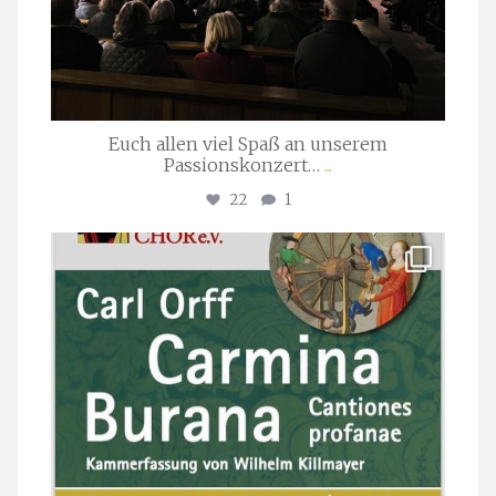
Euch allen viel Spaß an unserem
Passionskonzert…
...
22
1
stuttgarter_oratorienchor
Juli 22