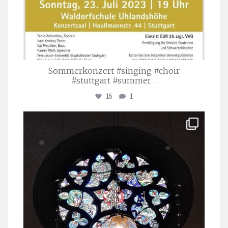
Sommerkonzert #singing #choir
#stuttgart #summer
...
16
1
stuttgarter_oratorienchor
Apr. 1