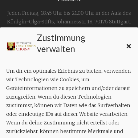
Jeden Freitag, 18.45 Uhr bis 21.00 Uhr in der Aula des
Königin-Olga-Stifts,
Johannesstr. 18,
70176 Stuttgart
.
Zustimmung
KONTAKT
verwalten
Geschäftsstelle:
c./o.
Bruno Feil
Um dir ein optimales Erlebnis zu bieten, verwenden
Aixheimer Str. 18
wir Technologien wie Cookies, um
70619 Stuttgart
Geräteinformationen zu speichern und/oder darauf
zuzugreifen. Wenn du diesen Technologien
MUSIK
zustimmst, können wir Daten wie das Surfverhalten
Musikalischer Leiter:
oder eindeutige IDs auf dieser Website verarbeiten.
Enrico Trummer
Wenn du deine Zustimmung nicht erteilst oder
Tel.
+49 (0)177 / 34 23 57 1
zurückziehst, können bestimmte Merkmale und