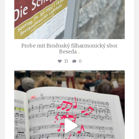
Probe mit Brněnský filharmonický sbor
Beseda
...
15
0
stuttgarter_oratorienchor
Juli 23