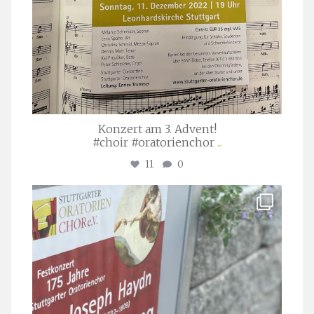
Konzert am 3. Advent!
#choir #oratorienchor
...
11
0
stuttgarter_oratorienchor
Juli 23