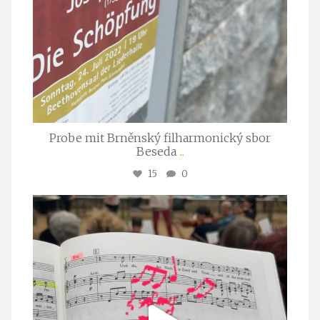
Probe mit Brněnský filharmonický sbor
Beseda
...
15
0
stuttgarter_oratorienchor
Juli 23