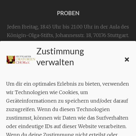
PROBEN
Jeden Freitag, 18.45 Uhr bis 21.00 Uhr in der Aula des
Königin-Olga-Stifts,
Johannesstr. 18,
70176 Stuttgart
.
Zustimmung
KONTAKT
verwalten
Geschäftsstelle:
c./o.
Bruno Feil
Um dir ein optimales Erlebnis zu bieten, verwenden
Aixheimer Str. 18
wir Technologien wie Cookies, um
70619 Stuttgart
Geräteinformationen zu speichern und/oder darauf
zuzugreifen. Wenn du diesen Technologien
MUSIK
zustimmst, können wir Daten wie das Surfverhalten
Musikalischer Leiter:
oder eindeutige IDs auf dieser Website verarbeiten.
Enrico Trummer
Wenn du deine Zustimmung nicht erteilst oder