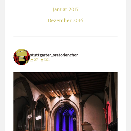
Januar 2017
Dezember 2016
stuttgarter_oratorienchor
27
301
stuttgarter_oratorienchor
März 24