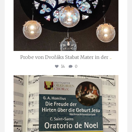
Probe von Dvořáks Stabat Mater in der
...
14
0
stuttgarter_oratorienchor
Nov. 29