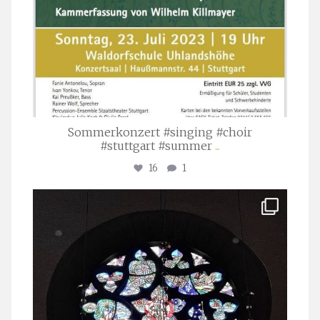
Sommerkonzert #singing #choir
#stuttgart #summer
...
16
1
stuttgarter_oratorienchor
Apr. 1