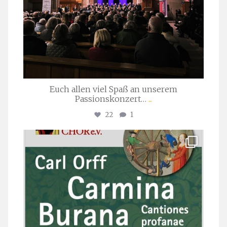
Euch allen viel Spaß an unserem
Passionskonzert…
...
22
1
stuttgarter_oratorienchor
Juli 22