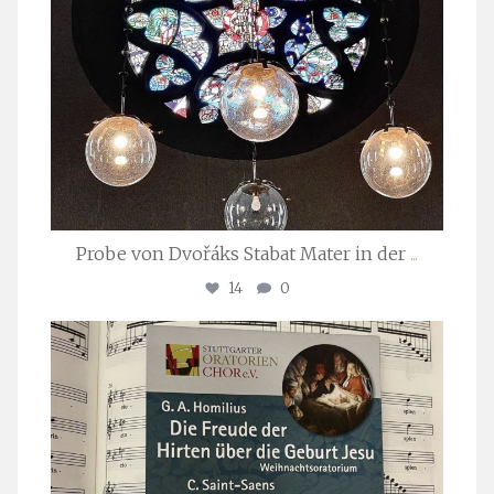
Probe von Dvořáks Stabat Mater in der
...
14
0
stuttgarter_oratorienchor
Nov. 29