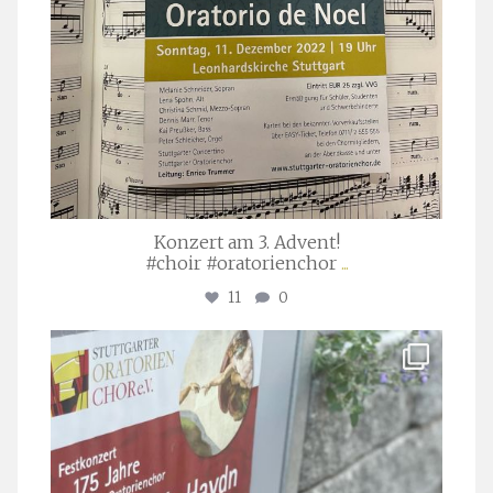
Konzert am 3. Advent!
#choir #oratorienchor
...
11
0
stuttgarter_oratorienchor
Juli 23