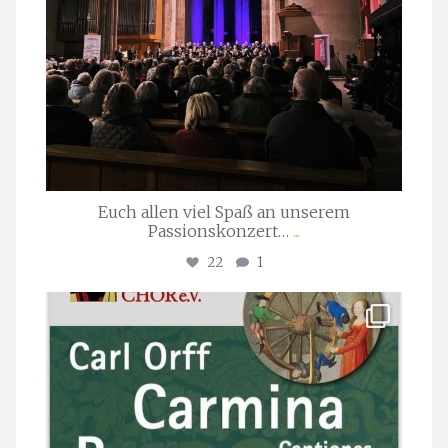
Euch allen viel Spaß an unserem
Passionskonzert…
...
22
1
stuttgarter_oratorienchor
Juli 22