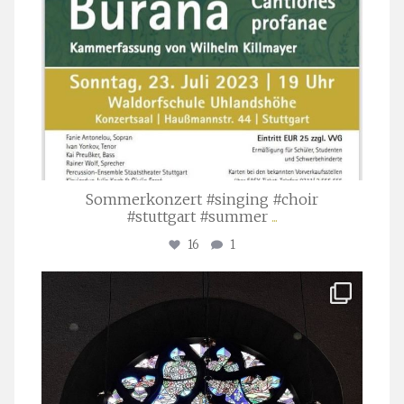
Sommerkonzert #singing #choir
#stuttgart #summer
...
16
1
stuttgarter_oratorienchor
Apr. 1