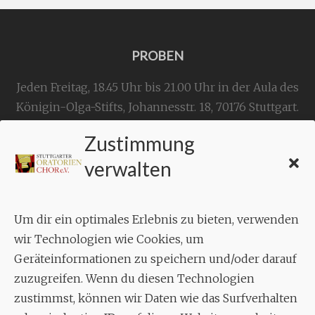
PROBEN
Jeden Freitag, 18.45 Uhr bis 21.00 Uhr in der Aula des
Königin-Olga-Stifts,
Johannesstr. 18,
70176 Stuttgart
.
Zustimmung
KONTAKT
verwalten
Geschäftsstelle:
c./o.
Bruno Feil
Um dir ein optimales Erlebnis zu bieten, verwenden
Aixheimer Str. 18
wir Technologien wie Cookies, um
70619 Stuttgart
Geräteinformationen zu speichern und/oder darauf
zuzugreifen. Wenn du diesen Technologien
MUSIK
zustimmst, können wir Daten wie das Surfverhalten
Musikalischer Leiter: