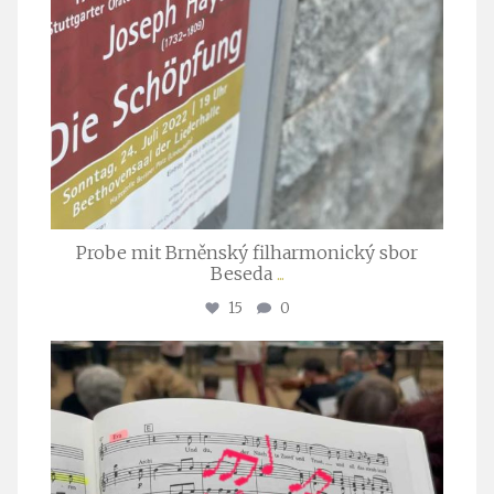
Probe mit Brněnský filharmonický sbor
Beseda
...
15
0
stuttgarter_oratorienchor
Juli 23