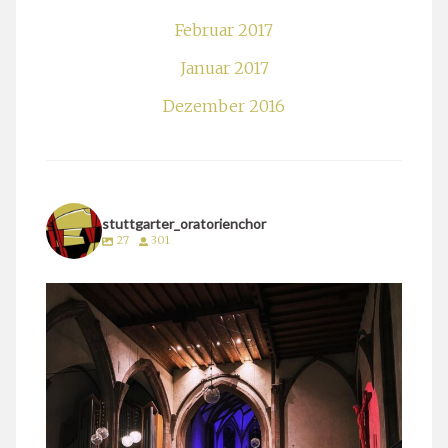
Februar 2017
Januar 2017
Dezember 2016
stuttgarter_oratorienchor
27
301
stuttgarter_oratorienchor
März 24