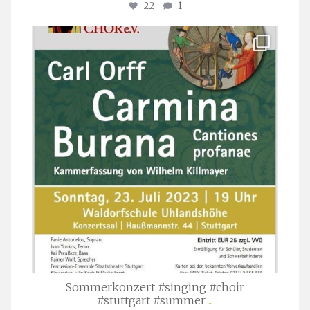
22
1
stuttgarter_oratorienchor
Juli 22
Sommerkonzert #singing #choir
#stuttgart #summer
...