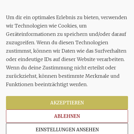
Geschäftsstelle:
c./o.
Bruno Feil
Um dir ein optimales Erlebnis zu bieten, verwenden
Aixheimer Str. 18
wir Technologien wie Cookies, um
70619 Stuttgart
Geräteinformationen zu speichern und/oder darauf
zuzugreifen. Wenn du diesen Technologien
MUSIK
zustimmst, können wir Daten wie das Surfverhalten
Musikalischer Leiter:
oder eindeutige IDs auf dieser Website verarbeiten.
Enrico Trummer
Wenn du deine Zustimmung nicht erteilst oder
Tel.
+49 (0)177 / 34 23 57 1
zurückziehst, können bestimmte Merkmale und
Funktionen beeinträchtigt werden.
Facebook
Twitter
YouTube
Instagram
AKZEPTIEREN
ABLEHNEN
Copyright © 2026
Stuttgarter Oratorienchor e.V.
Alle
EINSTELLUNGEN ANSEHEN
Rechte vorbehalten.