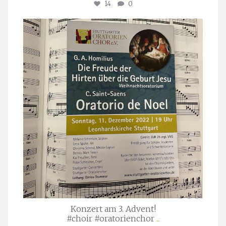
14
0
stuttgarter_oratorienchor
Nov. 29
Konzert am 3. Advent!
#choir #oratorienchor
...