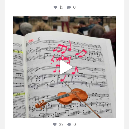
15
0
stuttgarter_oratorienchor
Juli 23
28
0