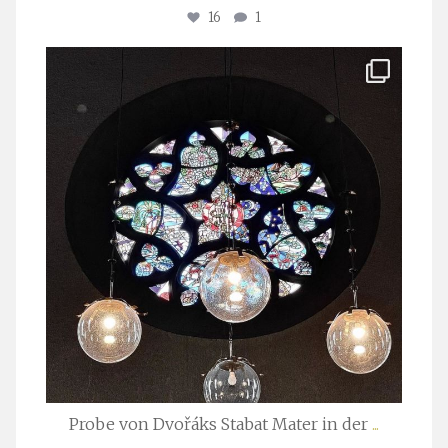
16
1
stuttgarter_oratorienchor
Apr. 1
Probe von Dvořáks Stabat Mater in der
...