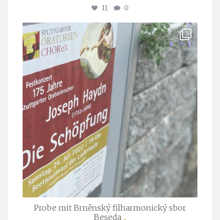
11
0
stuttgarter_oratorienchor
Juli 23
Probe mit Brněnský filharmonický sbor
Beseda
...