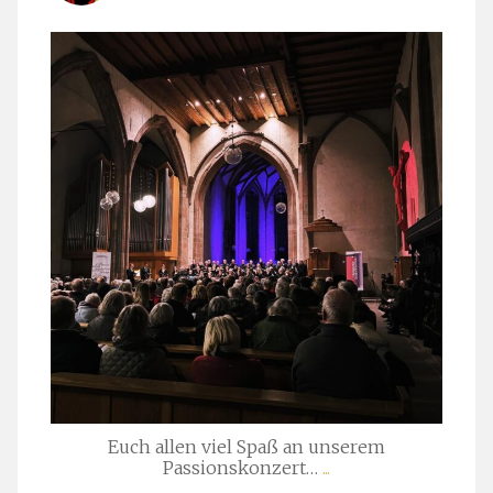
stuttgarter_oratorienchor
März 24
Euch allen viel Spaß an unserem
Passionskonzert…
...