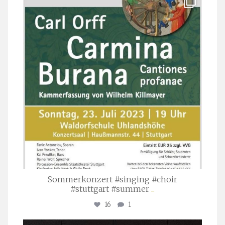
Juli 22
Sommerkonzert #singing #choir
#stuttgart #summer
...
16
1