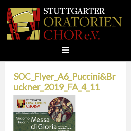
Skip
Home
»
Vánoční koncerty
»
to
STUTTGARTER
SOC_Flyer_A6_Puccini&Bruckner_2019_FA_4_11
content
ORATORIENCHOR
E.V.
SOC_Flyer_A6_Puccini&Br
uckner_2019_FA_4_11