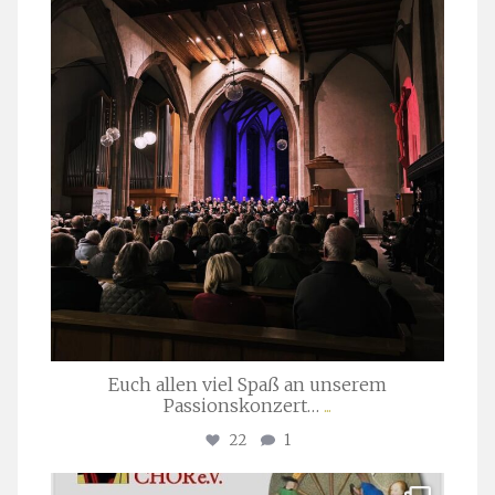
März 24
Euch allen viel Spaß an unserem
Passionskonzert…
...
22
1
stuttgarter_oratorienchor