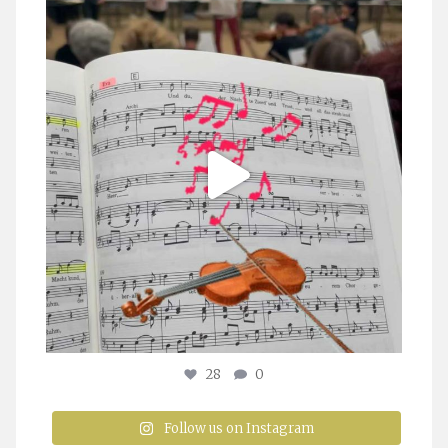
stuttgarter_oratorienchor
Juli 23
28
0
Follow us on Instagram