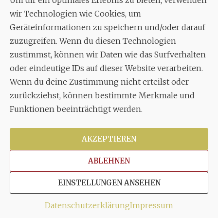
Um dir ein optimales Erlebnis zu bieten, verwenden
Aixheimer Str. 18
wir Technologien wie Cookies, um
70619 Stuttgart
Geräteinformationen zu speichern und/oder darauf
zuzugreifen. Wenn du diesen Technologien
MUSIK
zustimmst, können wir Daten wie das Surfverhalten
Musikalischer Leiter:
oder eindeutige IDs auf dieser Website verarbeiten.
Enrico Trummer
Wenn du deine Zustimmung nicht erteilst oder
Tel.
+49 (0)177 / 34 23 57 1
zurückziehst, können bestimmte Merkmale und
Funktionen beeinträchtigt werden.
Facebook
Twitter
YouTube
Instagram
AKZEPTIEREN
ABLEHNEN
Copyright © 2026
Stuttgarter Oratorienchor e.V.
Alle
EINSTELLUNGEN ANSEHEN
Rechte vorbehalten.
Impressum
|
Disclaimer
|
Datenschutzerklärung
Datenschutzerklärung
Impressum