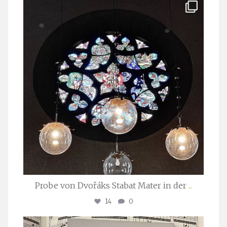
stuttgarter_oratorienchor
Apr. 1
Probe von Dvořáks Stabat Mater in der
...
14
0
stuttgarter_oratorienchor