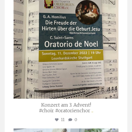
Nov. 29
Konzert am 3. Advent!
#choir #oratorienchor
...
11
0