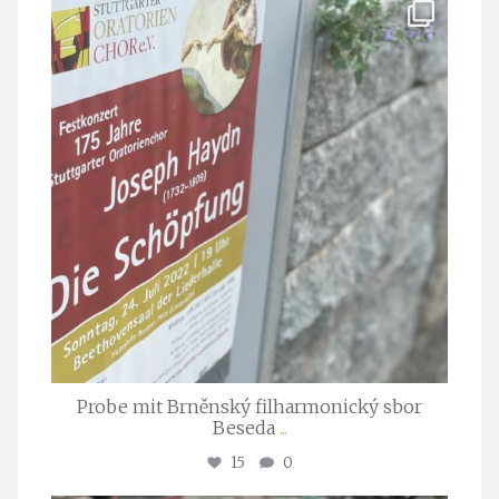
stuttgarter_oratorienchor
Juli 23
Probe mit Brněnský filharmonický sbor
Beseda
...
15
0