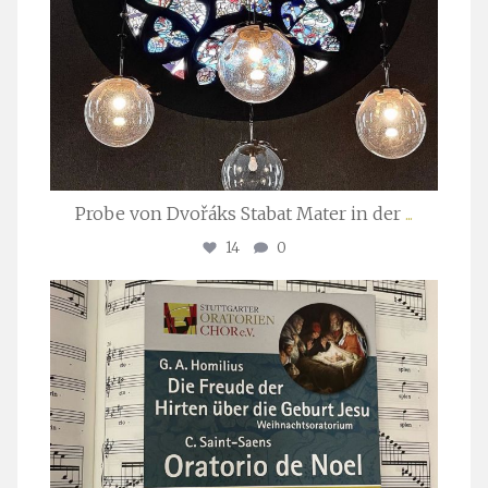
Probe von Dvořáks Stabat Mater in der
...
14
0
stuttgarter_oratorienchor
Nov. 29