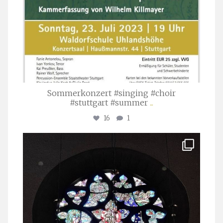
Sommerkonzert #singing #choir
#stuttgart #summer
...
16
1
stuttgarter_oratorienchor
Apr. 1