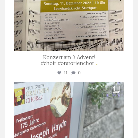
Konzert am 3. Advent!
#choir #oratorienchor
...
11
0
stuttgarter_oratorienchor
Juli 23