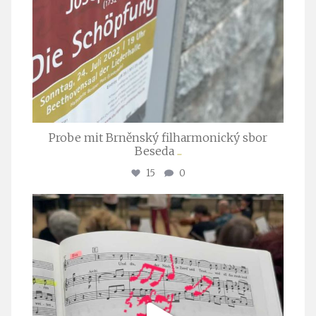
Probe mit Brněnský filharmonický sbor
Beseda
...
15
0
stuttgarter_oratorienchor
Juli 23