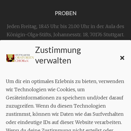
PROBEN
Jeden Freitag, 18.45 Uhr bis 21.00 Uhr in der Aula des
Königin-Olga-Stifts,
Johannesstr. 18,
70176 Stuttgart
.
Zustimmung
KONTAKT
verwalten
Geschäftsstelle:
c./o.
Bruno Feil
Um dir ein optimales Erlebnis zu bieten, verwenden
Aixheimer Str. 18
wir Technologien wie Cookies, um
70619 Stuttgart
Geräteinformationen zu speichern und/oder darauf
zuzugreifen. Wenn du diesen Technologien
MUSIK
zustimmst, können wir Daten wie das Surfverhalten
Musikalischer Leiter:
oder eindeutige IDs auf dieser Website verarbeiten.
Enrico Trummer
Wenn du deine Zustimmung nicht erteilst oder