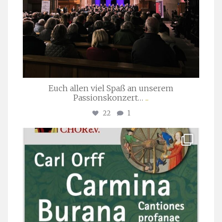
Euch allen viel Spaß an unserem
Passionskonzert…
...
22
1
stuttgarter_oratorienchor
Juli 22