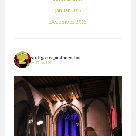
Januar 2017
Dezember 2016
stuttgarter_oratorienchor
27
301
stuttgarter_oratorienchor
März 24